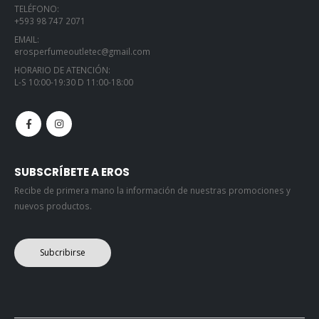
TELÉFONO:
+593 98 747 2071
EMAIL:
erosperfumeoutletec@gmail.com
HORARIO DE ATENCIÓN:
L-S 10:00-19:30 D 11:00-18:00
SUBSCRÍBETE A EROS
Recibe de primera mano la información de nuestras promociones y
nuevos productos.
Subcribirse