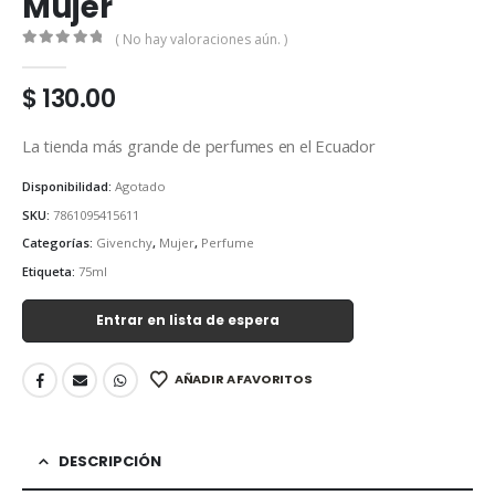
Mujer
( No hay valoraciones aún. )
0
out of 5
$
130.00
La tienda más grande de perfumes en el Ecuador
Disponibilidad:
Agotado
SKU:
7861095415611
Categorías:
Givenchy
,
Mujer
,
Perfume
Etiqueta:
75ml
Entrar en lista de espera
AÑADIR A FAVORITOS
DESCRIPCIÓN