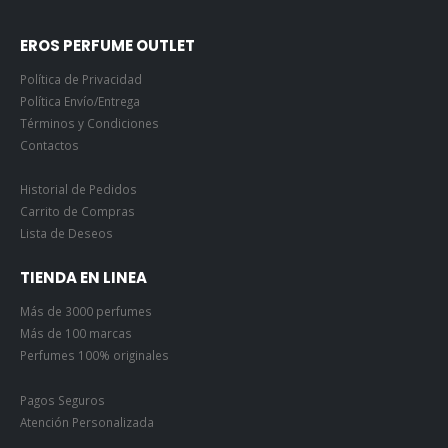
EROS PERFUME OUTLET
Política de Privacidad
Política Envío/Entrega
Términos y Condiciones
Contactos
Historial de Pedidos
Carrito de Compras
Lista de Deseos
TIENDA EN LINEA
Más de 3000 perfumes
Más de 100 marcas
Perfumes 100% originales
Pagos Seguros
Atención Personalizada