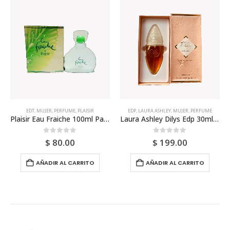
EDP
,
LAURA ASHLEY
,
MUJER
,
PERFUME
EDT
,
JEAN COUTURIER
,
MUJER
,
PERFUME
ujer
Laura Ashley Dilys Edp 30ml Para Mujer
Jean Couturier Keora Edt 100ml Para Mujer
0
out of 5
0
out of 5
$
199.00
$
105.00
AÑADIR AL CARRITO
AÑADIR AL CARRITO