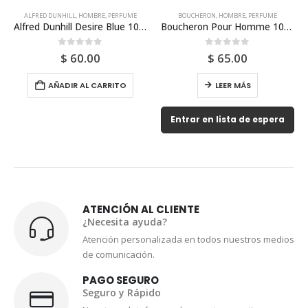
ALFRED DUNHILL
,
HOMBRE
,
PERFUME
BOUCHERON
,
HOMBRE
,
PERFUME
Alfred Dunhill Desire Blue 100ml Para Hombre
Boucheron Pour Homme 100ml Edp Para Hombre
0
out of 5
0
out of 5
$
60.00
$
65.00
AÑADIR AL CARRITO
LEER MÁS
Entrar en lista de espera
ATENCIÓN AL CLIENTE
¿Necesita ayuda?
Atención personalizada en todos nuestros medios
de comunicación.
PAGO SEGURO
Seguro y Rápido