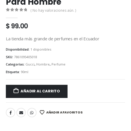
Para Hombre
( No hay valoraciones aún. )
0
out of 5
$
99.00
La tienda más grande de perfumes en el Ecuador
Disponibilidad:
1 disponibles
SKU:
7861095405018
Categorías:
Gucci
,
Hombre
,
Perfume
Etiqueta:
90ml
AÑADIR AL CARRITO
AÑADIR A FAVORITOS