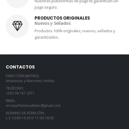
Nuestras plataformas de pago te garantizan un
pago seguro.
PRODUCTOS ORIGINALES
Nuevos y Sellados
Productos 100% originales, nuevos, sellados y
garantizados.
CONTACTOS
DIRECCIÓN (MATRIZ):
Amazonas y Naciones Unidas
TELÉFONO:
+593 98 747 2071
EMAIL:
erosperfumeoutletec@gmail.com
HORARIO DE ATENCIÓN:
L-S 10:00-19:30 D 11:00-18:00