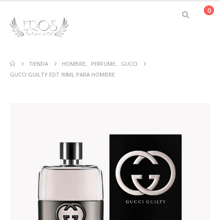
0
TIENDA
HOMBRE
,
PERFUME
,
GUCCI
GUCCI GUILTY EDT 90ML PARA HOMBRE