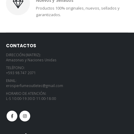
Nuevos y Sellados
Productos 100% originales, nuevos, sellados y
garantizados.
CONTACTOS
DIRECCIÓN (MATRIZ):
Amazonas y Naciones Unidas
TELÉFONO:
+593 98 747 2071
EMAIL:
erosperfumeoutletec@gmail.com
HORARIO DE ATENCIÓN:
L-S 10:00-19:30 D 11:00-18:00