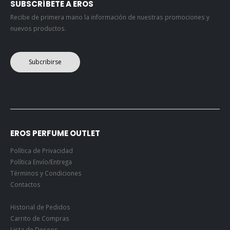
SUBSCRÍBETE A EROS
Recibe de primera mano la información de nuestras promociones y
nuevos productos.
Subcribirse
EROS PERFUME OUTLET
Política de Privacidad
Política Envío/Entrega
Términos y Condiciones
Contactos
Historial de Pedidos
Carrito de Compras
Lista de Deseos