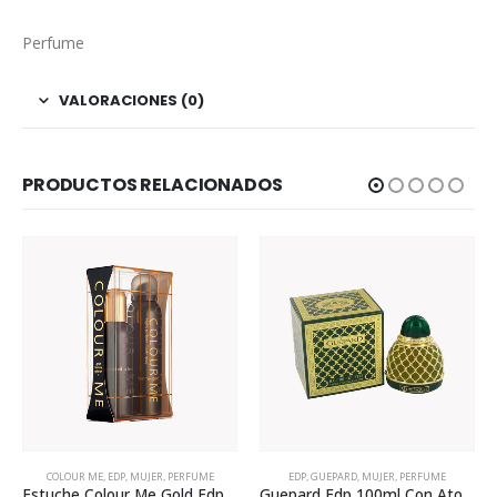
Perfume
VALORACIONES (0)
PRODUCTOS RELACIONADOS
EDP
,
GUEPARD
,
MUJER
,
PERFUME
EDT
,
MUJER
,
PERFUME
,
PLAISIR
Guepard Edp 100ml Con Atomizador Para Mujer
Plaisir Eau Fraiche 100ml Para Mujer