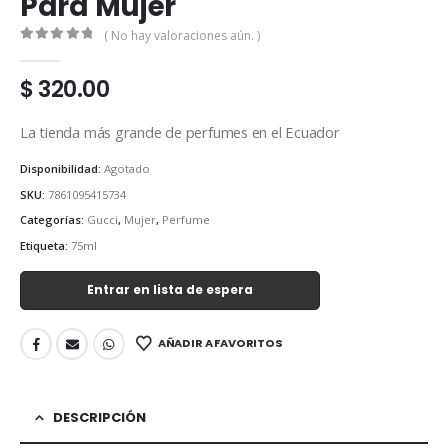
Para Mujer
( No hay valoraciones aún. )
0
out of 5
$
320.00
La tienda más grande de perfumes en el Ecuador
Disponibilidad:
Agotado
SKU:
7861095415734
Categorías:
Gucci
,
Mujer
,
Perfume
Etiqueta:
75ml
Entrar en lista de espera
AÑADIR A FAVORITOS
DESCRIPCIÓN