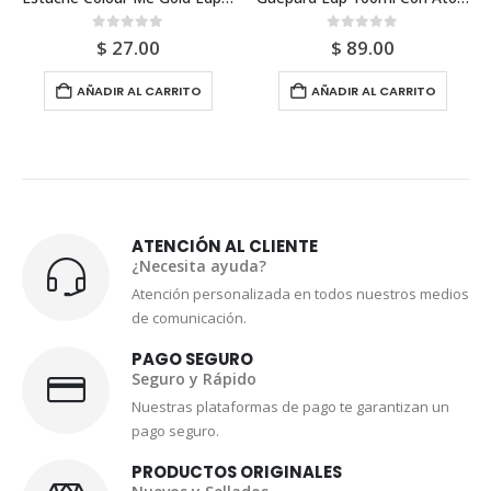
0
out of 5
0
out of 5
$
89.00
$
80.00
AÑADIR AL CARRITO
AÑADIR AL CARRITO
ATENCIÓN AL CLIENTE
¿Necesita ayuda?
Atención personalizada en todos nuestros medios
de comunicación.
PAGO SEGURO
Seguro y Rápido
Nuestras plataformas de pago te garantizan un
pago seguro.
PRODUCTOS ORIGINALES