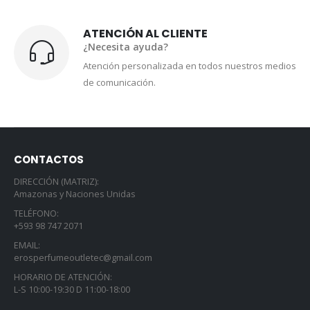
ATENCIÓN AL CLIENTE
¿Necesita ayuda?
Atención personalizada en todos nuestros medios
de comunicación.
CONTACTOS
DIRECCIÓN (MATRIZ):
Amazonas y Naciones Unidas
TELÉFONO:
+593 98 747 2071
EMAIL:
erosperfumeoutletec@gmail.com
HORARIO DE ATENCIÓN:
L-S 10:00-19:30 D 11:00-18:00