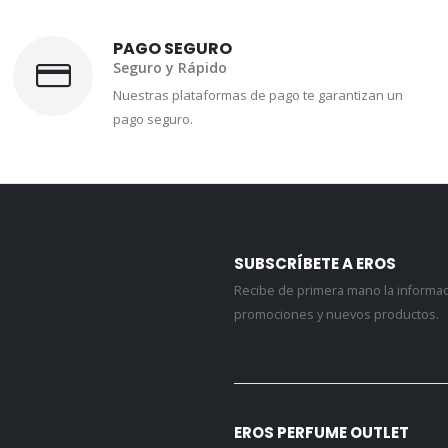
PAGO SEGURO
Seguro y Rápido
Nuestras plataformas de pago te garantizan un
pago seguro.
SUBSCRÍBETE A EROS
Recibe de primera mano la informa
promociones y nuevos productos.
EROS PERFUME OUTLET