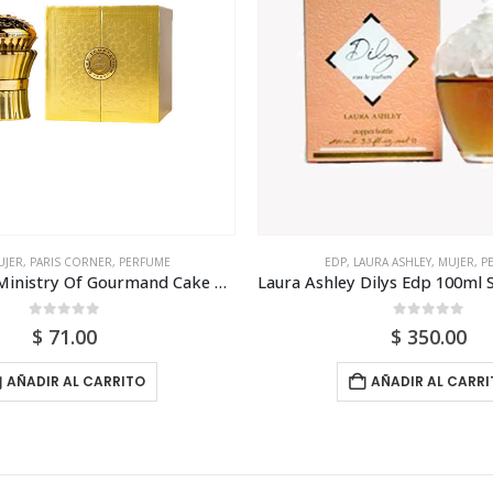
UJER
,
PARIS CORNER
,
PERFUME
EDP
,
LAURA ASHLEY
,
MUJER
,
P
Paris Corner Ministry Of Gourmand Cake Temptation Edp 100ml Para Mujer (Dupe Montale Van. Cake)
0
out of 5
0
out of 5
$
71.00
$
350.00
AÑADIR AL CARRITO
AÑADIR AL CARRI