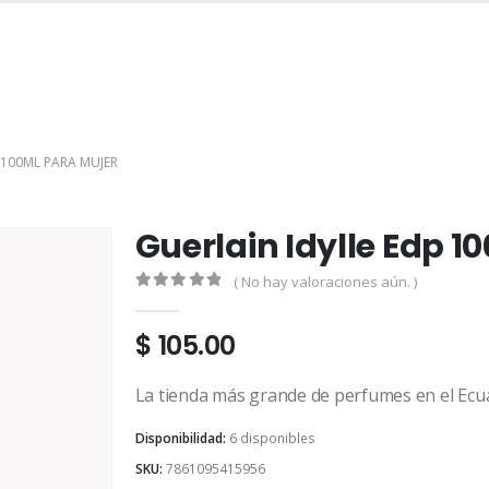
INICIO
TIENDA
MARCAS
CONTACTO
MI CUENTA
 100ML PARA MUJER
Guerlain Idylle Edp 1
( No hay valoraciones aún. )
0
out of 5
$
105.00
La tienda más grande de perfumes en el Ecu
Disponibilidad:
6 disponibles
SKU:
7861095415956