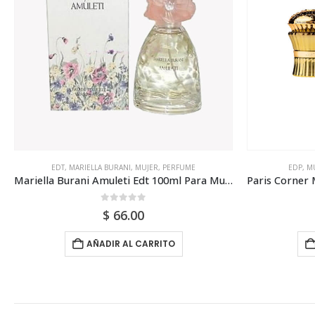
EDT
,
MARIELLA BURANI
,
MUJER
,
PERFUME
EDP
,
M
Mariella Burani Amuleti Edt 100ml Para Mujer
0
out of 5
$
66.00
AÑADIR AL CARRITO