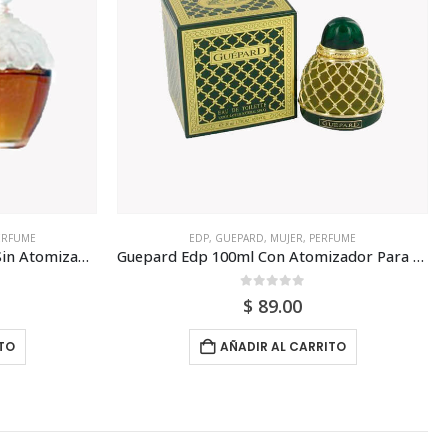
ERFUME
EDP
,
GUEPARD
,
MUJER
,
PERFUME
Laura Ashley Dilys Edp 100ml Sin Atomizador Para Mujer
Guepard Edp 100ml Con Atomizador Para Mujer
0
out of 5
$
89.00
TO
AÑADIR AL CARRITO