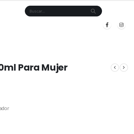
Cart
$
0.00
BLOG
INICIAR SESIÓN
REGISTRARSE
00ml Para Mujer
ador