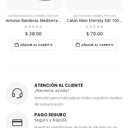
PERFUME
CALVIN KLEIN
,
HOMBRE
,
PERFUME
ANTONIO BANDERAS
,
HOMBRE
,
PER
Antonio Banderas Mediterraneo 100ml Para Hombre
Calvin Klein Eternity Edt 100ml Para Hombre
0
out of 5
0
out of 5
$
70.00
$
38.00
ITO
AÑADIR AL CARRITO
LEER MÁS
Entrar en lista de esp
ATENCIÓN AL CLIENTE
¿Necesita ayuda?
Atención personalizada en todos nuestros medios
de comunicación.
PAGO SEGURO
Seguro y Rápido