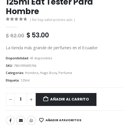
125ml Edt Tester Para
Hombre
( No hay valoraciones aún. )
0
out of 5
Original
Current
$
53.00
$
62.00
price
price
was:
is:
La tienda más grande de perfumes en el Ecuador
$ 62.00.
$ 53.00.
Disponibilidad:
43 disponibles
SKU:
7861095405766
Categorías:
Hombre
,
Hugo Boss
,
Perfume
Etiqueta:
125ml
AÑADIR AL CARRITO
AÑADIR A FAVORITOS