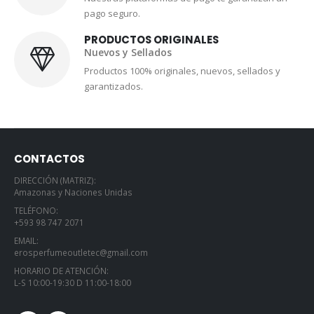
Nuestras plataformas de pago te garantizan un
pago seguro.
PRODUCTOS ORIGINALES
Nuevos y Sellados
Productos 100% originales, nuevos, sellados y
garantizados.
CONTACTOS
DIRECCIÓN (MATRIZ):
Amazonas y Naciones Unidas
TELÉFONO:
+593 98 747 2071
EMAIL:
erosperfumeoutletec@gmail.com
HORARIO DE ATENCIÓN:
L-S 10:00-19:30 D 11:00-18:00