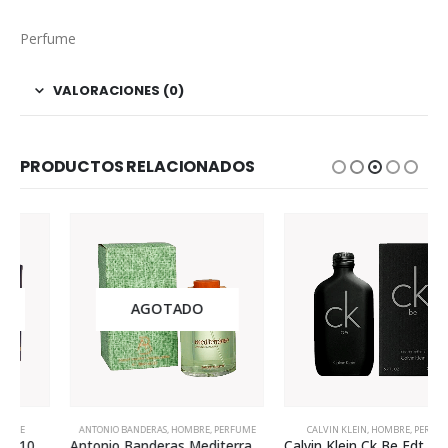
Perfume
VALORACIONES (0)
PRODUCTOS RELACIONADOS
AGOTADO
ANTONIO BANDERAS
,
HOMBRE
,
PERFUME
CALVIN KLEIN
,
HOMBRE
,
PERFUME
Antonio Banderas Mediterraneo 200ml Para Hombre
Calvin Klein Ck Be Edt 200ml Para Hombre