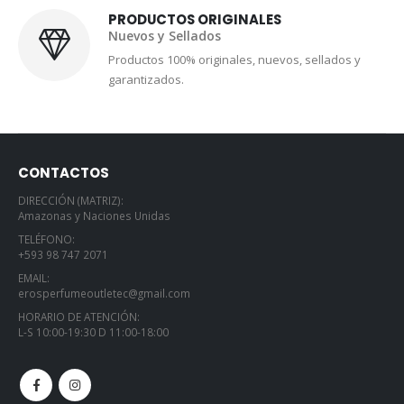
PRODUCTOS ORIGINALES
Nuevos y Sellados
Productos 100% originales, nuevos, sellados y
garantizados.
CONTACTOS
DIRECCIÓN (MATRIZ):
Amazonas y Naciones Unidas
TELÉFONO:
+593 98 747 2071
EMAIL:
erosperfumeoutletec@gmail.com
HORARIO DE ATENCIÓN:
L-S 10:00-19:30 D 11:00-18:00