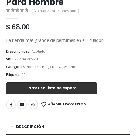
Para Hombre
( No hay valoraciones aún. )
0
out of 5
$
68.00
La tienda más grande de perfumes en el Ecuador
Disponibilidad:
Agotado
SKU:
7861095405551
Categorías:
Hombre
,
Hugo Boss
,
Perfume
Etiqueta:
90ml
Entrar en lista de espera
AÑADIR A FAVORITOS
DESCRIPCIÓN