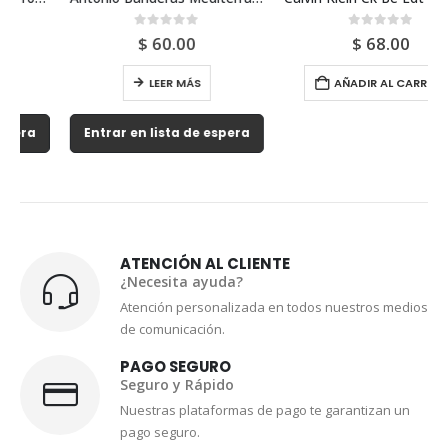
0
out of 5
0
out of 5
$
60.00
$
68.00
LEER MÁS
AÑADIR AL CARRITO
Entrar en lista de espera
ATENCIÓN AL CLIENTE
¿Necesita ayuda?
Atención personalizada en todos nuestros medios
de comunicación.
PAGO SEGURO
Seguro y Rápido
Nuestras plataformas de pago te garantizan un
pago seguro.