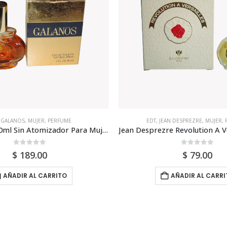
AN DESPREZRE
,
MUJER
,
PERFUME
AL WATANIAH
,
EDP
,
MUJER
,
PE
Jean Desprezre Revolution A Versailles Edt 50ml Para Mujer
0
out of 5
0
out of 5
$
79.00
$
64.00
AÑADIR AL CARRITO
AÑADIR AL CARRI