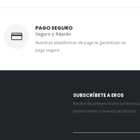
PAGO SEGURO
Seguro y Rápido
Nuestras plataformas de pago te garantizan un
pago seguro.
SUBSCRÍBETE A EROS
Recibe de primera mano la informa
promociones y nuevos productos.
EROS PERFUME OUTLET