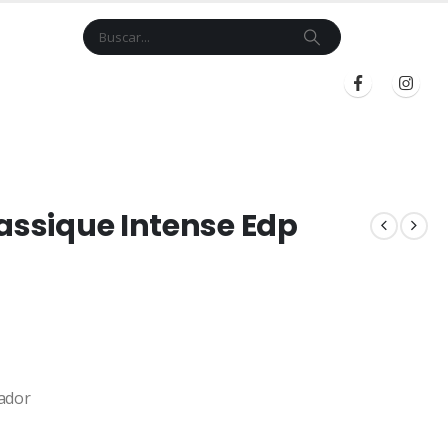
Cart
$
0.00
BLOG
INICIAR SESIÓN
REGISTRARSE
lassique Intense Edp
ador