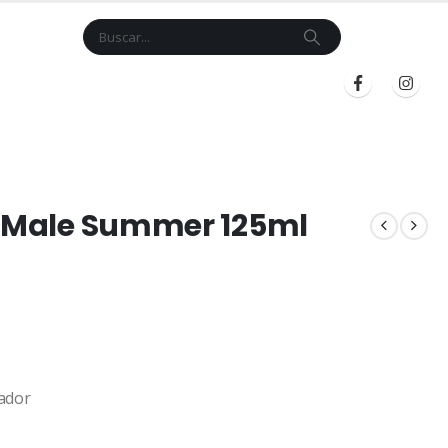
Cart
$
0.00
BLOG
INICIAR SESIÓN
REGISTRARSE
e Male Summer 125ml
ador