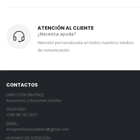
ATENCIÓN AL CLIENTE
¿Necesita ayuda?
Atención personalizada en todos nuestros medios
de comunicación.
CONTACTOS
DIRECCIÓN (MATRIZ):
Amazonas y Naciones Unidas
TELÉFONO:
+593 98 747 2071
EMAIL:
erosperfumeoutletec@gmail.com
HORARIO DE ATENCIÓN: