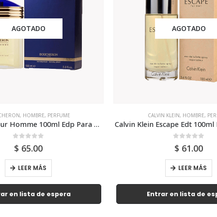
AGOTADO
AGOTADO
CHERON
,
HOMBRE
,
PERFUME
CALVIN KLEIN
,
HOMBRE
,
PER
Boucheron Pour Homme 100ml Edp Para Hombre
Calvin Klein Escape Edt 100m
0
out of 5
0
out of 5
$
65.00
$
61.00
LEER MÁS
LEER MÁS
ar en lista de espera
Entrar en lista de e