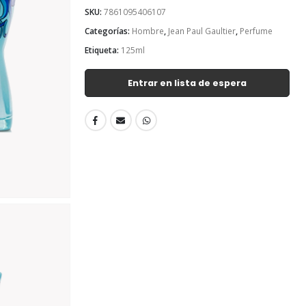
SKU:
7861095406107
Categorías:
Hombre
,
Jean Paul Gaultier
,
Perfume
Etiqueta:
125ml
Entrar en lista de espera