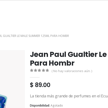
INICIO
TIENDA
MARCAS
CONTACTO
MI CUENTA
UL GUALTIER LE MALE SUMMER 125ML PARA HOMBR
Jean Paul Gualtier L
Para Hombr
( No hay valoraciones aún. )
0
out of 5
$
89.00
La tienda más grande de perfumes en el Ecu
Disponibilidad:
Agotado