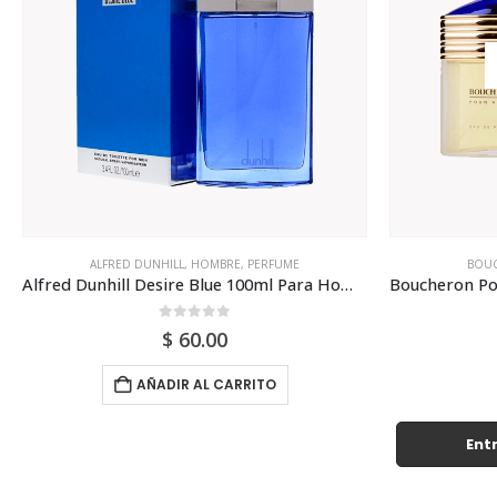
ALFRED DUNHILL
,
HOMBRE
,
PERFUME
BOU
Alfred Dunhill Desire Blue 100ml Para Hombre
0
out of 5
$
60.00
AÑADIR AL CARRITO
Entr