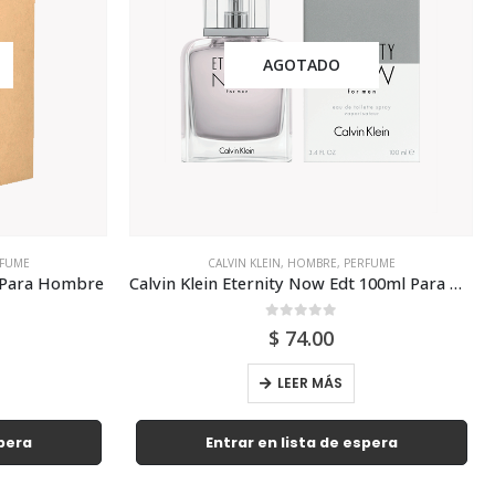
AGOTADO
FUME
CALVIN KLEIN
,
HOMBRE
,
PERFUME
l Para Hombre
Calvin Klein Eternity Now Edt 100ml Para Hombre
0
out of 5
$
74.00
LEER MÁS
spera
Entrar en lista de espera