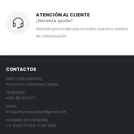
ATENCIÓN AL CLIENTE
¿Necesita ayuda?
Atención personalizada en todos nuestros medios
de comunicación.
CONTACTOS
DIRECCIÓN (MATRIZ):
Amazonas y Naciones Unidas
TELÉFONO:
+593 98 747 2071
EMAIL:
erosperfumeoutletec@gmail.com
HORARIO DE ATENCIÓN:
L-S 10:00-19:30 D 11:00-18:00