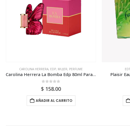
CAROLINA HERRERA
,
EDP
,
MUJER
,
PERFUME
ED
Carolina Herrera La Bomba Edp 80ml Para Mujer
Plaisir E
0
out of 5
$
158.00
AÑADIR AL CARRITO