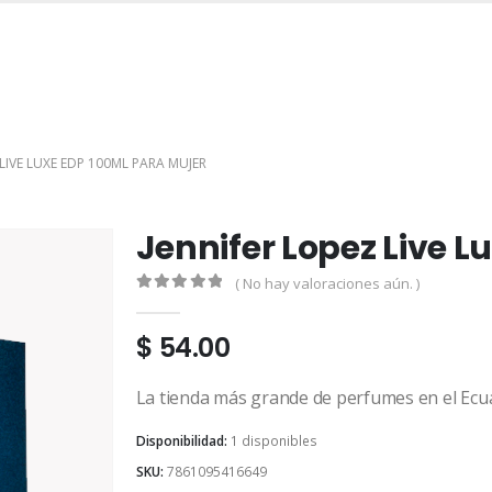
INICIO
TIENDA
MARCAS
CONTACTO
MI CUENTA
 LIVE LUXE EDP 100ML PARA MUJER
Jennifer Lopez Live L
( No hay valoraciones aún. )
0
out of 5
$
54.00
La tienda más grande de perfumes en el Ecu
Disponibilidad:
1 disponibles
SKU:
7861095416649