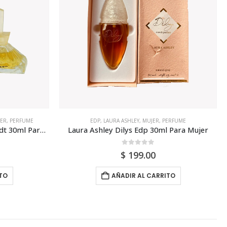
ER
,
PERFUME
EDP
,
LAURA ASHLEY
,
MUJER
,
PERFUME
Marc De La Morandiere Sissi Edt 30ml Para Mujer
Laura Ashley Dilys Edp 30ml Para Mujer
0
out of 5
$
199.00
TO
AÑADIR AL CARRITO