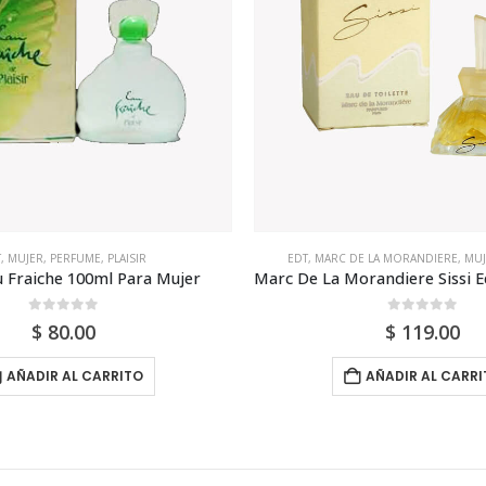
T
,
MUJER
,
PERFUME
,
PLAISIR
EDT
,
MARC DE LA MORANDIERE
,
MUJ
au Fraiche 100ml Para Mujer
0
out of 5
0
out of 5
$
80.00
$
119.00
AÑADIR AL CARRITO
AÑADIR AL CARRI