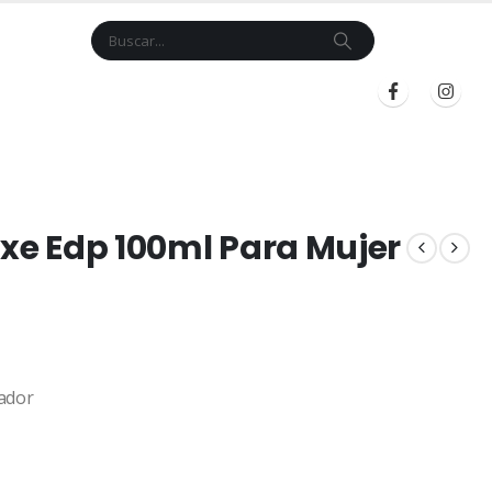
Cart
$
0.00
BLOG
INICIAR SESIÓN
REGISTRARSE
uxe Edp 100ml Para Mujer
ador