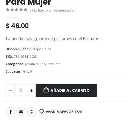
Para Mujer
( No hay valoraciones aún. )
0
out of 5
$
46.00
La tienda más grande de perfumes en el Ecuador
Disponibilidad:
5 disponibles
SKU:
7861095417028
Categorías:
Jovan
,
Mujer
,
Perfume
Etiquetas:
7ml
,
9
AÑADIR AL CARRITO
AÑADIR A FAVORITOS