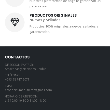
Nuestras plataformas de pago te garantizan un
pago seguro.
PRODUCTOS ORIGINALES
Nuevos y Sellados
Productos 100% originales, nuevos, sellados y
garantizados.
CONTACTOS
DIRECCIÓN (MATRIZ):
Amazonas y Naciones Unidas
TELÉFONO:
+593 98 747 2071
EMAIL:
erosperfumeoutletec@gmail.com
HORARIO DE ATENCIÓN:
L-S 10:00-19:30 D 11:00-18:00