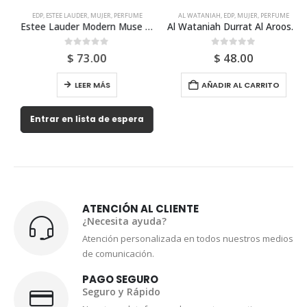
EDP
,
ESTEE LAUDER
,
MUJER
,
PERFUME
AL WATANIAH
,
EDP
,
MUJER
,
PERFUME
Estee Lauder Modern Muse Le Rouge Gloss Edp 50ml Mujer
Al Wataniah Durrat Al Aroos Edp 85ml Para Mujer
0
out of 5
0
out of 5
$
73.00
$
48.00
LEER MÁS
AÑADIR AL CARRITO
Entrar en lista de espera
ATENCIÓN AL CLIENTE
¿Necesita ayuda?
Atención personalizada en todos nuestros medios
de comunicación.
PAGO SEGURO
Seguro y Rápido