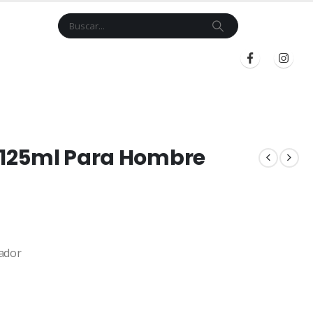
Cart
$
0.00
BLOG
INICIAR SESIÓN
REGISTRARSE
t 125ml Para Hombre
ador