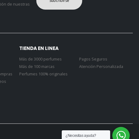
Subcribirse
ción de nuestras
TIENDA EN LINEA
Más de 3000 perfumes
Pagos Seguros
Más de 100 marcas
Atención Personalizada
Compras
Perfumes 100% originales
seos
¿Necesitas ayuda?