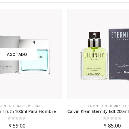
AGOTADO
IN KLEIN
,
HOMBRE
,
PERFUME
CALVIN KLEIN
,
HOMBRE
,
PER
in Truth 100ml Para Hombre
0
out of 5
0
out of 5
$
59.00
$
85.00