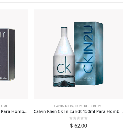
FUME
CALVIN KLEIN
,
HOMBRE
,
PERFUME
Calvin Klein Eternity Edt 200ml Para Hombre
Calvin Klein Ck In 2u Edt 150ml Para Hombre
0
out of 5
$
62.00