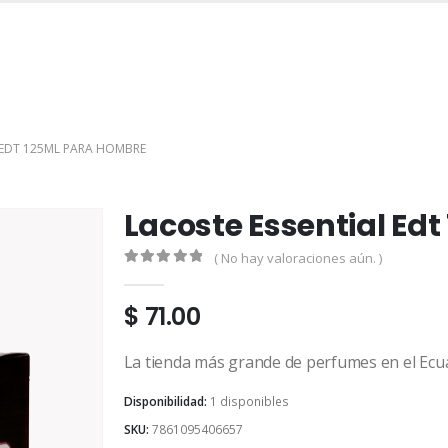
INICIO
TIENDA
MARCAS
CONTACTO
MI CUENTA
 EDT 125ML PARA HOMBRE
Lacoste Essential Ed
( No hay valoraciones aún. )
0
out of 5
$
71.00
La tienda más grande de perfumes en el Ecu
Disponibilidad:
1 disponibles
SKU:
7861095406657