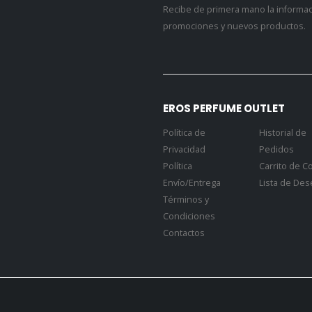
Recibe de primera mano la informa
promociones y nuevos productos.
EROS PERFUME OUTLET
Política de
Historial de
Privacidad
Pedidos
Política
Carrito de 
Envío/Entrega
Lista de De
Términos y
Condiciones
Contactos