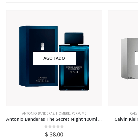
AGOTADO
ANTONIO BANDERAS
,
HOMBRE
,
PERFUME
CALV
Antonio Banderas The Secret Night 100ml Para Hombr
Calvin Kle
0
out of 5
$
38.00