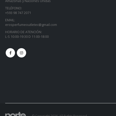
Amazonas y Naciones Unidas
TELÉFONO:
+593 98 747 2071
EMAIL:
erosperfumeoutletec@gmail.com
HORARIO DE ATENCIÓN:
L-S 10:00-19:30 D 11:00-18:00
© Copyright 2026. All Rights Reserved.