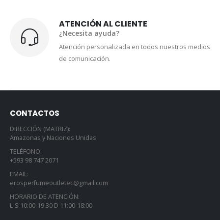
ATENCIÓN AL CLIENTE
¿Necesita ayuda?
Atención personalizada en todos nuestros medios
de comunicación.
CONTACTOS
DIRECCIÓN (MATRIZ):
Amazonas y Naciones Unidas
TELÉFONO:
+593 98 747 2071
EMAIL:
erosperfumeoutletec@gmail.com
HORARIO DE ATENCIÓN:
L-S 10:00-19:30 D 11:00-18:00