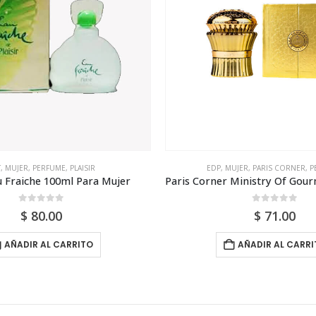
UJER
,
PARIS CORNER
,
PERFUME
EDP
,
JEAN PAUL GAULTIER
,
MUJER
Paris Corner Ministry Of Gourmand Cake Temptation Edp 100ml Para Mujer (Dupe Montale Van. Cake)
0
out of 5
0
out of 5
$
71.00
$
138.00
AÑADIR AL CARRITO
AÑADIR AL CARR