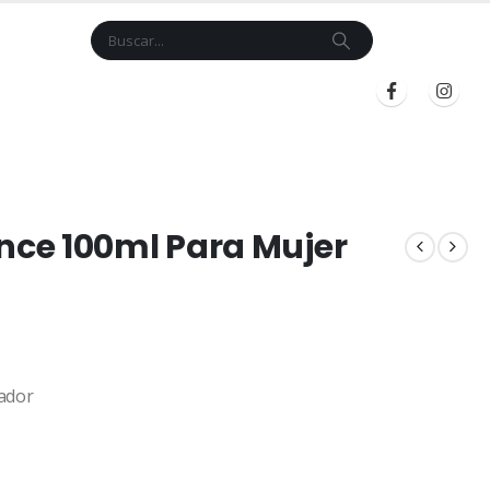
Cart
$
0.00
BLOG
INICIAR SESIÓN
REGISTRARSE
ce 100ml Para Mujer
ador