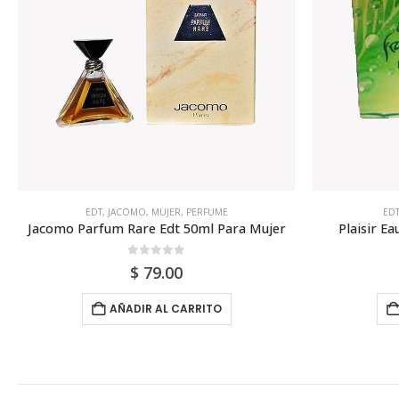
EDT
,
MUJER
,
PERFUME
,
PLAISIR
EDP
,
M
Plaisir Eau Fraiche 100ml Para Mujer
0
out of 5
$
80.00
AÑADIR AL CARRITO