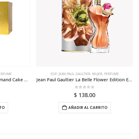
,
PERFUME
CAROLINA HERRERA
,
EDP
,
MUJER
,
PERFUME
Jean Paul Gaultier La Belle Flower Edition Edp 100ml Para Mujer
Carolina Herrera La Bomba Edp 80ml Para Mujer
0
out of 5
$
158.00
ITO
AÑADIR AL CARRITO