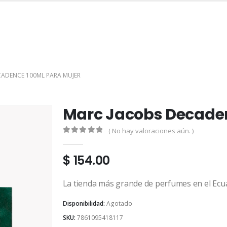
INICIO
TIENDA
MARCAS
CONTACTO
MI CUENTA
CADENCE 100ML PARA MUJER
Marc Jacobs Decaden
( No hay valoraciones aún. )
0
out of 5
$
154.00
La tienda más grande de perfumes en el Ecu
Disponibilidad:
Agotado
SKU:
7861095418117