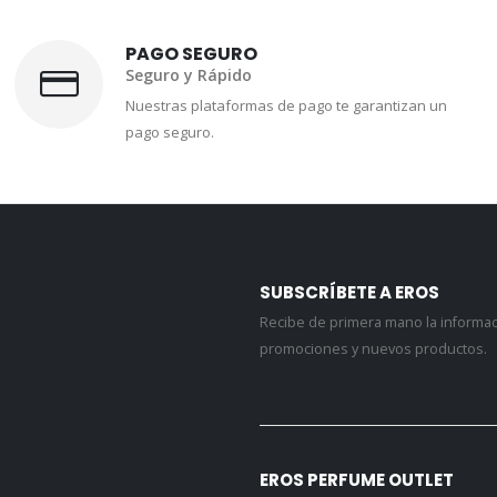
PAGO SEGURO
Seguro y Rápido
Nuestras plataformas de pago te garantizan un
pago seguro.
SUBSCRÍBETE A EROS
Recibe de primera mano la informa
promociones y nuevos productos.
EROS PERFUME OUTLET