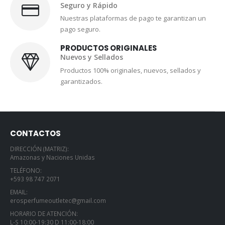
Seguro y Rápido
Nuestras plataformas de pago te garantizan un
pago seguro.
PRODUCTOS ORIGINALES
Nuevos y Sellados
Productos 100% originales, nuevos, sellados y
garantizados.
CONTACTOS
DIRECCIÓN (MATRIZ):
Amazonas y Naciones Unidas
TELÉFONO:
+593 98 747 2071
EMAIL:
erosperfumeoutletec@gmail.com
HORARIO DE ATENCIÓN:
L-S 10:00-19:30 D 11:00-18:00