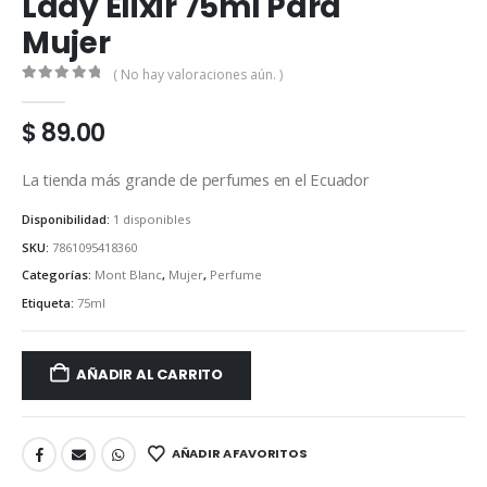
Lady Elixir 75ml Para
Mujer
( No hay valoraciones aún. )
0
out of 5
$
89.00
La tienda más grande de perfumes en el Ecuador
Disponibilidad:
1 disponibles
SKU:
7861095418360
Categorías:
Mont Blanc
,
Mujer
,
Perfume
Etiqueta:
75ml
AÑADIR AL CARRITO
AÑADIR A FAVORITOS