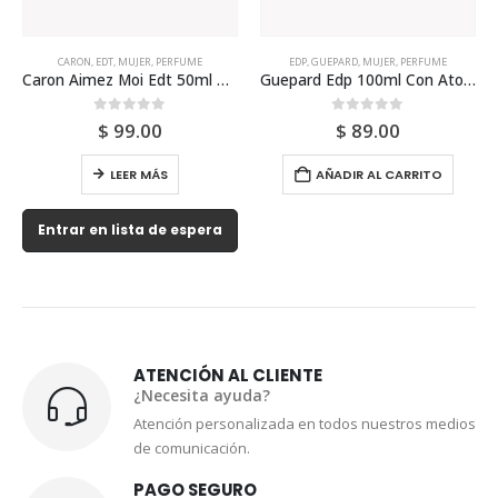
CARON
,
EDT
,
MUJER
,
PERFUME
EDP
,
GUEPARD
,
MUJER
,
PERFUME
Caron Aimez Moi Edt 50ml Para Mujer
Guepard Edp 100ml Con Atomizador Para Mujer
0
out of 5
0
out of 5
$
99.00
$
89.00
LEER MÁS
AÑADIR AL CARRITO
Entrar en lista de espera
ATENCIÓN AL CLIENTE
¿Necesita ayuda?
Atención personalizada en todos nuestros medios
de comunicación.
PAGO SEGURO