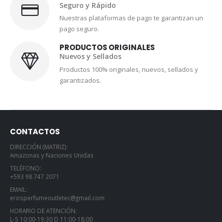
Seguro y Rápido
Nuestras plataformas de pago te garantizan un
pago seguro.
PRODUCTOS ORIGINALES
Nuevos y Sellados
Productos 100% originales, nuevos, sellados y
garantizados.
CONTACTOS
DIRECCIÓN (MATRIZ):
Amazonas y Naciones Unidas
TELÉFONO:
+593 98 747 2071
EMAIL:
erosperfumeoutletec@gmail.com
HORARIO DE ATENCIÓN:
L-S 10:00-19:30 D 11:00-18:00