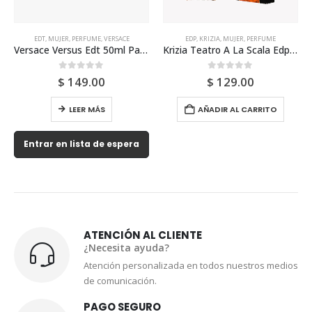
EDT
,
MUJER
,
PERFUME
,
VERSACE
EDP
,
KRIZIA
,
MUJER
,
PERFUME
Versace Versus Edt 50ml Para Mujer
Krizia Teatro A La Scala Edp 50ml Para Mujer
0
out of 5
0
out of 5
$
149.00
$
129.00
LEER MÁS
AÑADIR AL CARRITO
Entrar en lista de espera
ATENCIÓN AL CLIENTE
¿Necesita ayuda?
Atención personalizada en todos nuestros medios
de comunicación.
PAGO SEGURO