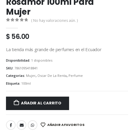
Rosamor 100ml Para
Mujer
( No hay valoraciones aún. )
0
out of 5
$
56.00
La tienda más grande de perfumes en el Ecuador
Disponibilidad:
1 disponibles
SKU:
7861095418841
Categorías:
Mujer
,
Oscar De La Renta
,
Perfume
Etiqueta:
100ml
AÑADIR AL CARRITO
AÑADIR A FAVORITOS