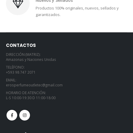
Nuevos y Sellados
Productos 100% originales, nuevos, sellados y
garantizados.
CONTACTOS
DIRECCIÓN (MATRIZ):
Amazonas y Naciones Unidas
TELÉFONO:
+593 98 747 2071
EMAIL:
erosperfumeoutletec@gmail.com
HORARIO DE ATENCIÓN:
L-S 10:00-19:30 D 11:00-18:00