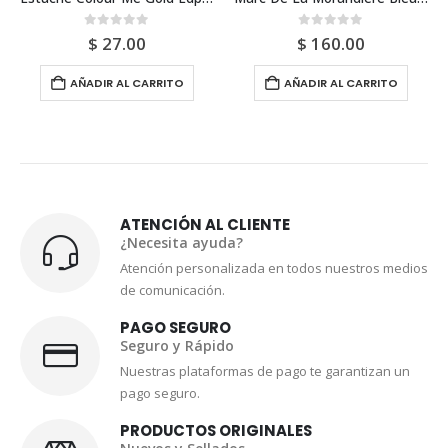
out of 5
0
out of 5
0
out
$
27.00
$
160.00
$
6
DIR AL CARRITO
AÑADIR AL CARRITO
AÑADIR
ATENCIÓN AL CLIENTE
¿Necesita ayuda?
Atención personalizada en todos nuestros medios
de comunicación.
PAGO SEGURO
Seguro y Rápido
Nuestras plataformas de pago te garantizan un
pago seguro.
PRODUCTOS ORIGINALES