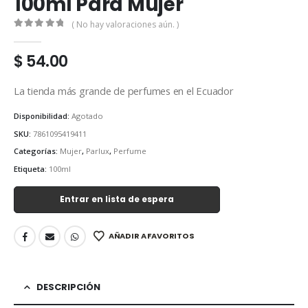
100ml Para Mujer
( No hay valoraciones aún. )
0
out of 5
$
54.00
La tienda más grande de perfumes en el Ecuador
Disponibilidad:
Agotado
SKU:
7861095419411
Categorías:
Mujer
,
Parlux
,
Perfume
Etiqueta:
100ml
Entrar en lista de espera
AÑADIR A FAVORITOS
DESCRIPCIÓN