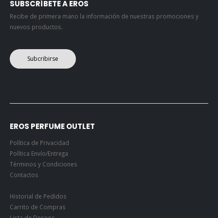
SUBSCRÍBETE A EROS
Recibe de primera mano la información de nuestras promociones y
nuevos productos.
Subcribirse
EROS PERFUME OUTLET
Política de Privacidad
Política Envío/Entrega
Términos y Condiciones
Contactos
Historial de Pedidos
Carrito de Compras
Lista de Deseos