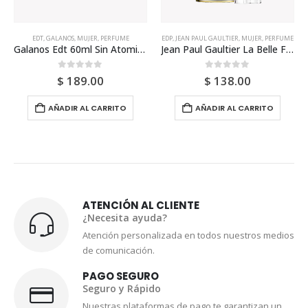
EDT
,
GALANOS
,
MUJER
,
PERFUME
EDP
,
JEAN PAUL GAULTIER
,
MUJER
,
PERFUME
Galanos Edt 60ml Sin Atomizador Para Mujer
Jean Paul Gaultier La Belle Flower Edition Edp 100ml Para Mujer
0
out of 5
0
out of 5
$
189.00
$
138.00
AÑADIR AL CARRITO
AÑADIR AL CARRITO
ATENCIÓN AL CLIENTE
¿Necesita ayuda?
Atención personalizada en todos nuestros medios
de comunicación.
PAGO SEGURO
Seguro y Rápido
Nuestras plataformas de pago te garantizan un