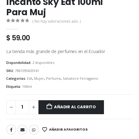
Incanto Sky Edt 100ml
Para Muj
( No hay valoraciones aún. )
0
out of 5
$
59.00
La tienda más grande de perfumes en el Ecuador
Disponibilidad:
2 disponibles
SKU:
7861095420141
Categorías:
Edt
,
Mujer
,
Perfume
,
Salvatore Ferragamo
Etiqueta:
100ml
AÑADIR AL CARRITO
AÑADIR A FAVORITOS