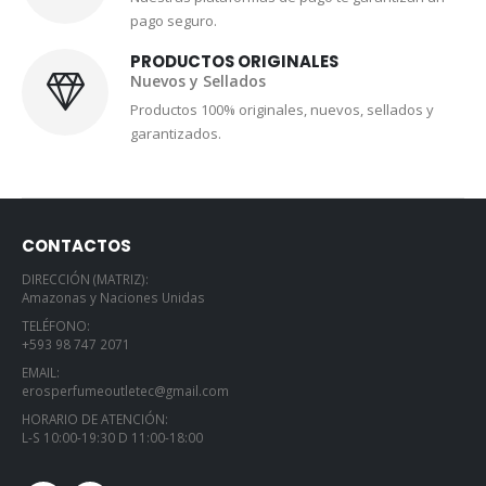
pago seguro.
PRODUCTOS ORIGINALES
Nuevos y Sellados
Productos 100% originales, nuevos, sellados y
garantizados.
CONTACTOS
DIRECCIÓN (MATRIZ):
Amazonas y Naciones Unidas
TELÉFONO:
+593 98 747 2071
EMAIL:
erosperfumeoutletec@gmail.com
HORARIO DE ATENCIÓN:
L-S 10:00-19:30 D 11:00-18:00