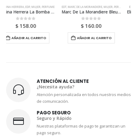
EDT
,
MARC DE LA MORANDIERE
,
MUJER
,
PERFUME
EDP
,
ELIZABETH ARDEN
,
MUJER
,
PERFUME
Marc De La Morandiere Bleu De Chine Edt 100ml Para Mujer
Elizabeth Arden Red Door Revealed Edp 100ml Para Mujer
0
out of 5
0
out of 5
$
160.00
$
69.00
AÑADIR AL CARRITO
AÑADIR AL CARRITO
ATENCIÓN AL CLIENTE
¿Necesita ayuda?
Atención personalizada en todos nuestros medios
de comunicación.
PAGO SEGURO
Seguro y Rápido
Nuestras plataformas de pago te garantizan un
pago seguro.