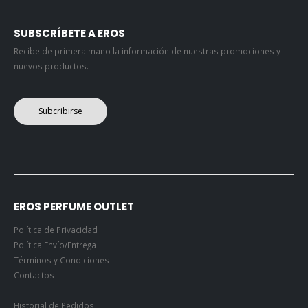
SUBSCRÍBETE A EROS
Recibe de primera mano la información de nuestras promociones y
nuevos productos.
Subcribirse
EROS PERFUME OUTLET
Política de Privacidad
Política Envío/Entrega
Términos y Condiciones
Contactos
Historial de Pedidos