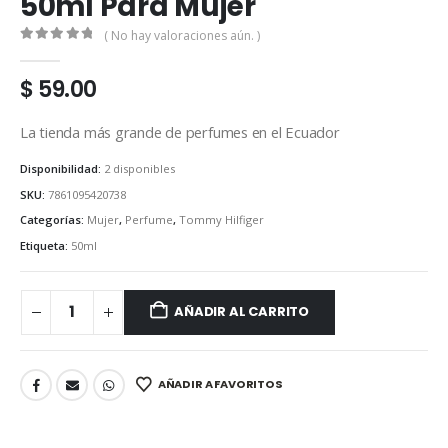
50ml Para Mujer
( No hay valoraciones aún. )
0
out of 5
$
59.00
La tienda más grande de perfumes en el Ecuador
Disponibilidad:
2 disponibles
SKU:
7861095420738
Categorías:
Mujer
,
Perfume
,
Tommy Hilfiger
Etiqueta:
50ml
AÑADIR AL CARRITO
AÑADIR A FAVORITOS