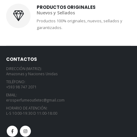
PRODUCTOS ORIGINALES
Nuevos y Sellados
Productos 100% originales, nuevos, sellados y
garantizados.
CONTACTOS
DIRECCIÓN (MATRIZ):
Amazonas y Naciones Unidas
TELÉFONO:
+593 98 747 2071
EMAIL:
erosperfumeoutletec@gmail.com
HORARIO DE ATENCIÓN:
L-S 10:00-19:30 D 11:00-18:00