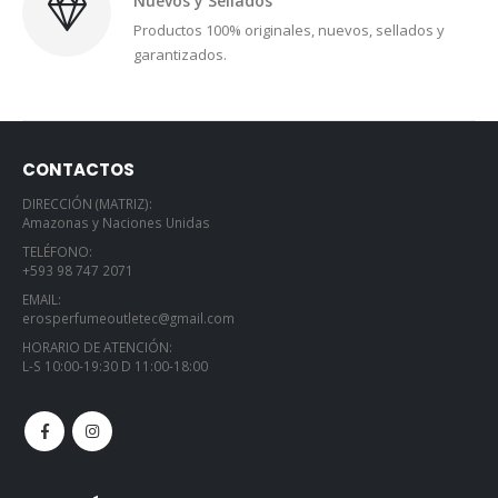
Nuevos y Sellados
Productos 100% originales, nuevos, sellados y
garantizados.
CONTACTOS
DIRECCIÓN (MATRIZ):
Amazonas y Naciones Unidas
TELÉFONO:
+593 98 747 2071
EMAIL:
erosperfumeoutletec@gmail.com
HORARIO DE ATENCIÓN:
L-S 10:00-19:30 D 11:00-18:00