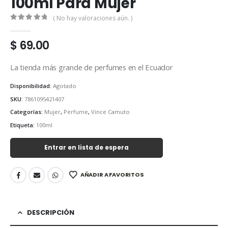
100ml Para Mujer
( No hay valoraciones aún. )
0
out of 5
$
69.00
La tienda más grande de perfumes en el Ecuador
Disponibilidad:
Agotado
SKU:
7861095421407
Categorías:
Mujer
,
Perfume
,
Vince Camuto
Etiqueta:
100ml
Entrar en lista de espera
AÑADIR A FAVORITOS
DESCRIPCIÓN