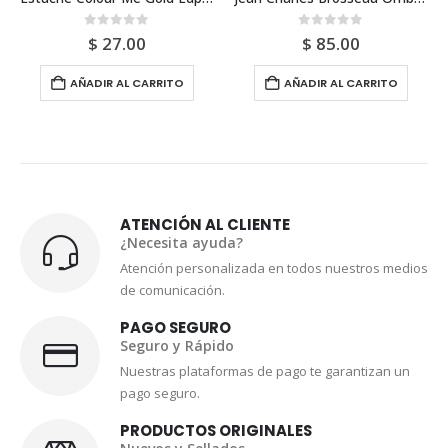
0
out of 5
0
out of 5
$
27.00
$
85.00
AÑADIR AL CARRITO
AÑADIR AL CARRITO
ATENCIÓN AL CLIENTE
¿Necesita ayuda?
Atención personalizada en todos nuestros medios
de comunicación.
PAGO SEGURO
Seguro y Rápido
Nuestras plataformas de pago te garantizan un
pago seguro.
PRODUCTOS ORIGINALES