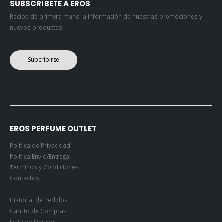
SUBSCRÍBETE A EROS
Recibe de primera mano la información de nuestras promociones y
nuevos productos.
Subcribirse
EROS PERFUME OUTLET
Política de Privacidad
Política Envío/Entrega
Términos y Condiciones
Contactos
Historial de Pedidos
Carrito de Compras
Lista de Deseos