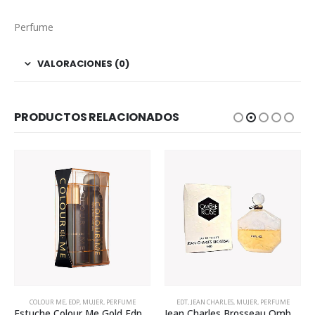
Perfume
VALORACIONES (0)
PRODUCTOS RELACIONADOS
COLOUR ME
,
EDP
,
MUJER
,
PERFUME
EDT
,
JEAN CHARLES
,
MUJER
,
PERFUME
Estuche Colour Me Gold Edp 100ml Para Mujer
Jean Charles Brosseau Ombre Rose Edt 180ml Para Mujer