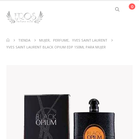
0
TIENDA
MUJER
,
PERFUME
,
YVES SAINT LAURENT
YVES SAINT LAURENT BLACK OPIUM EDP 150ML PARA MUJER