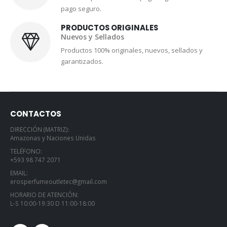
pago seguro.
PRODUCTOS ORIGINALES
Nuevos y Sellados
Productos 100% originales, nuevos, sellados y
garantizados.
CONTACTOS
DIRECCIÓN (MATRIZ):
Amazonas y Naciones Unidas
TELÉFONO:
+593 98 747 2071
EMAIL:
erosperfumeoutletec@gmail.com
HORARIO DE ATENCIÓN:
L-S 10:00-19:30 D 11:00-18:00