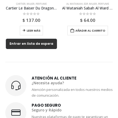
CARTIER
,
MUJER
,
PERFUME
AL WATANIAH
,
EDP
,
MUJER
,
PERFUME
Cartier Le Baiser Du Dragon 100ml Para Mujer
Al Wataniah Sabah Al Ward Edp 100ml Para Mujer
0
out of 5
0
out of 5
$
137.00
$
64.00
LEER MÁS
AÑADIR AL CARRITO
Entrar en lista de espera
ATENCIÓN AL CLIENTE
¿Necesita ayuda?
Atención personalizada en todos nuestros medios
de comunicación.
PAGO SEGURO
Seguro y Rápido
Nuestras plataformas de pago te garantizan un