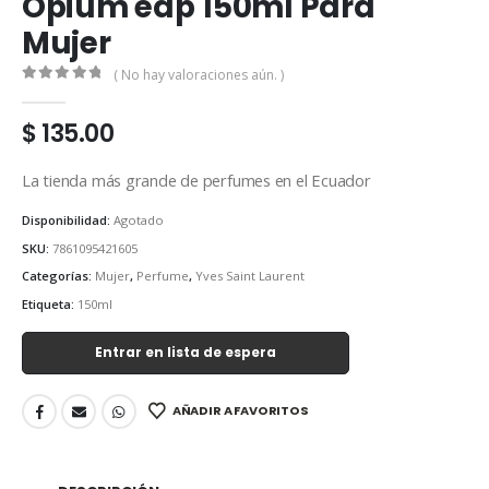
Opium edp 150ml Para
Mujer
( No hay valoraciones aún. )
0
out of 5
$
135.00
La tienda más grande de perfumes en el Ecuador
Disponibilidad:
Agotado
SKU:
7861095421605
Categorías:
Mujer
,
Perfume
,
Yves Saint Laurent
Etiqueta:
150ml
Entrar en lista de espera
AÑADIR A FAVORITOS