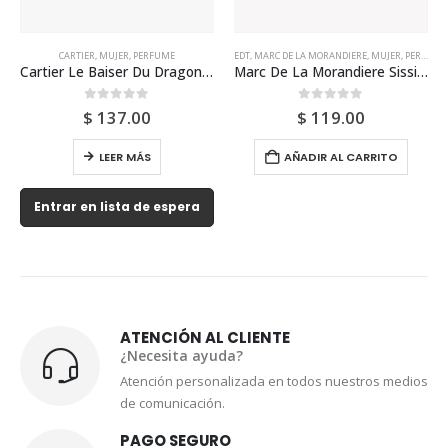
CARTIER
,
MUJER
,
PERFUME
EDT
,
MARC DE LA MORANDIERE
,
MUJER
,
PERFUME
Cartier Le Baiser Du Dragon 100ml Para Mujer
Marc De La Morandiere Sissi Edt 30ml Para Mujer
0
out of 5
0
out of 5
$
137.00
$
119.00
LEER MÁS
AÑADIR AL CARRITO
Entrar en lista de espera
ATENCIÓN AL CLIENTE
¿Necesita ayuda?
Atención personalizada en todos nuestros medios
de comunicación.
PAGO SEGURO