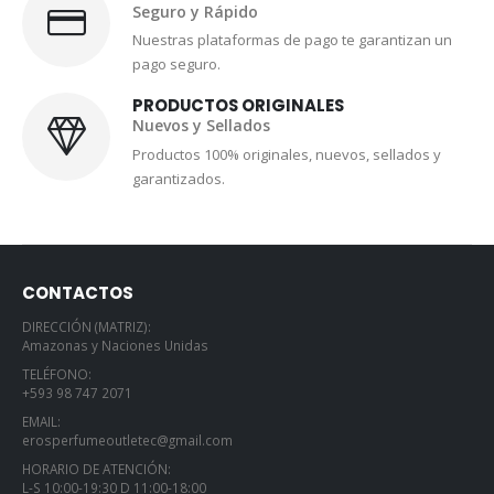
Seguro y Rápido
Nuestras plataformas de pago te garantizan un
pago seguro.
PRODUCTOS ORIGINALES
Nuevos y Sellados
Productos 100% originales, nuevos, sellados y
garantizados.
CONTACTOS
DIRECCIÓN (MATRIZ):
Amazonas y Naciones Unidas
TELÉFONO:
+593 98 747 2071
EMAIL:
erosperfumeoutletec@gmail.com
HORARIO DE ATENCIÓN:
L-S 10:00-19:30 D 11:00-18:00