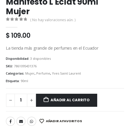
Manifesto L Eclat 90ml
Mujer
( No hay valoraciones aún. )
0
out of 5
$
109.00
La tienda más grande de perfumes en el Ecuador
Disponibilidad:
3 disponibles
SKU:
7861095431376
Categorías:
Mujer
,
Perfume
,
Yves Saint Laurent
Etiqueta:
90ml
AÑADIR AL CARRITO
AÑADIR A FAVORITOS