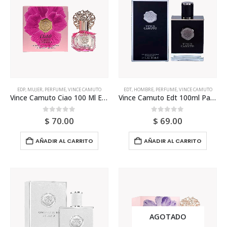
EDP
,
MUJER
,
PERFUME
,
VINCE CAMUTO
EDT
,
HOMBRE
,
PERFUME
,
VINCE CAMUTO
Vince Camuto Ciao 100 Ml Edp Para Mujer
Vince Camuto Edt 100ml Para Hombre
0
out of 5
0
out of 5
$
70.00
$
69.00
AÑADIR AL CARRITO
AÑADIR AL CARRITO
AGOTADO