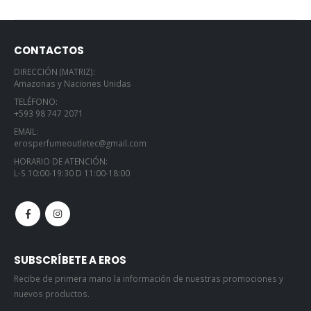
CONTACTOS
DIRECCIÓN (MATRIZ):
Amazonas y Naciones Unidas
TELÉFONO:
+593 98 747 2071
EMAIL:
erosperfumeoutletec@gmail.com
HORARIO DE ATENCIÓN:
L-S 10:00-19:30 D 11:00-18:00
SUBSCRÍBETE A EROS
Recibe de primera mano la información de nuestras promociones y
nuevos productos.