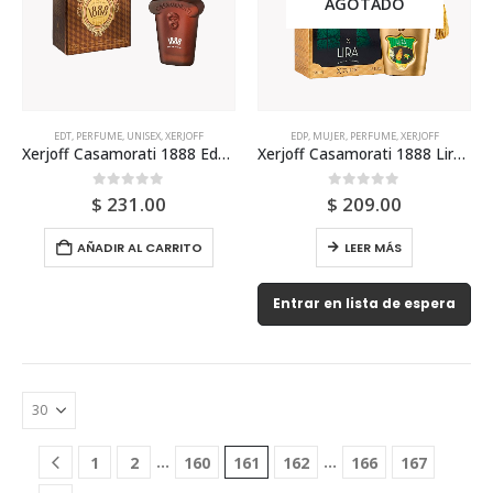
AGOTADO
EDT
,
PERFUME
,
UNISEX
,
XERJOFF
EDP
,
MUJER
,
PERFUME
,
XERJOFF
Xerjoff Casamorati 1888 Edp 100ml Unisex
Xerjoff Casamorati 1888 Lira Edp 100ml Para Mujer
0
out of 5
0
out of 5
$
231.00
$
209.00
AÑADIR AL CARRITO
LEER MÁS
Entrar en lista de espera
…
…
1
2
160
161
162
166
167