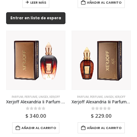
LEER MÁS
AÑADIR AL CARRITO
Entrar en lista de espera
PARFUM
,
PERFUME
,
UNISEX
,
XERJOFF
PARFUM
,
PERFUME
,
UNISEX
,
XERJOFF
Xerjoff Alexandria Ii Parfum 100ml Unisex
Xerjoff Alexandria Iii Parfum 50ml Unisex
0
out of 5
0
out of 5
$
340.00
$
229.00
AÑADIR AL CARRITO
AÑADIR AL CARRITO