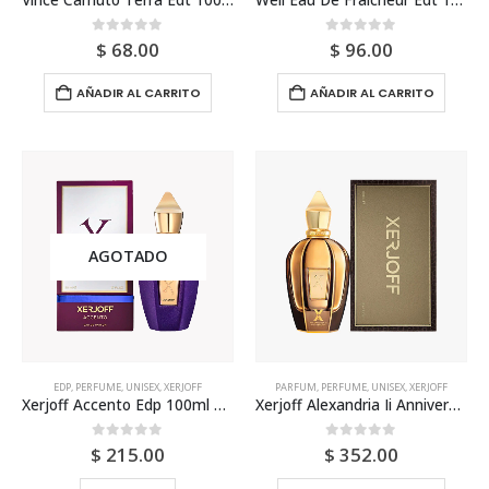
0
out of 5
0
out of 5
$
68.00
$
96.00
AÑADIR AL CARRITO
AÑADIR AL CARRITO
AGOTADO
EDP
,
PERFUME
,
UNISEX
,
XERJOFF
PARFUM
,
PERFUME
,
UNISEX
,
XERJOFF
Xerjoff Accento Edp 100ml Unisex
Xerjoff Alexandria Ii Anniversary Parfum 100ml Unisex
0
out of 5
0
out of 5
$
215.00
$
352.00