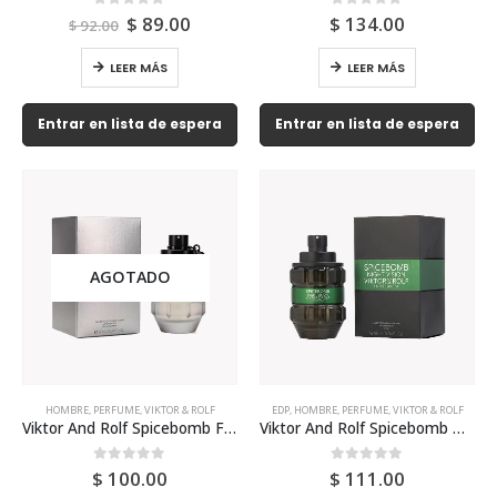
Original
Current
0
out of 5
0
out of 5
$
89.00
$
134.00
$
92.00
price
price
was:
is:
LEER MÁS
LEER MÁS
$ 92.00.
$ 89.00.
Entrar en lista de espera
Entrar en lista de espera
AGOTADO
HOMBRE
,
PERFUME
,
VIKTOR & ROLF
EDP
,
HOMBRE
,
PERFUME
,
VIKTOR & ROLF
Viktor And Rolf Spicebomb Fresh 90ml Para Hombre
Viktor And Rolf Spicebomb Night Vision Edp 90ml Para Hombre
0
out of 5
0
out of 5
$
100.00
$
111.00