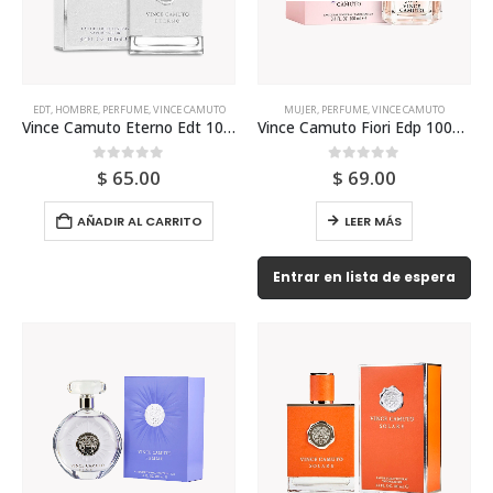
EDT
,
HOMBRE
,
PERFUME
,
VINCE CAMUTO
MUJER
,
PERFUME
,
VINCE CAMUTO
Vince Camuto Eterno Edt 100ml Para Hombre
Vince Camuto Fiori Edp 100ml Para Mujer
0
out of 5
0
out of 5
$
65.00
$
69.00
AÑADIR AL CARRITO
LEER MÁS
Entrar en lista de espera