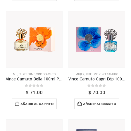
MUJER
,
PERFUME
,
VINCE CAMUTO
MUJER
,
PERFUME
,
VINCE CAMUTO
Vince Camuto Bella 100ml Para Mujer
Vince Camuto Capri Edp 100ml Para Mujer
0
out of 5
0
out of 5
$
71.00
$
70.00
AÑADIR AL CARRITO
AÑADIR AL CARRITO