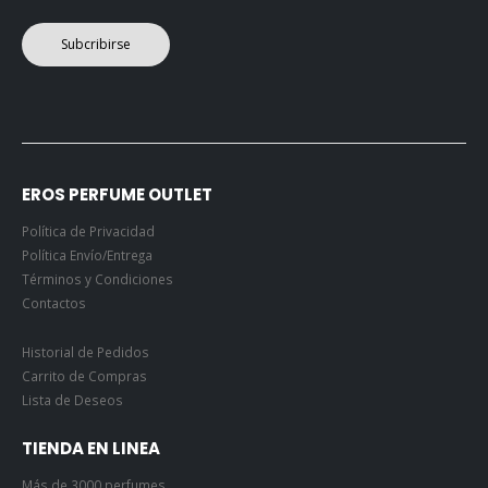
Subcribirse
EROS PERFUME OUTLET
Política de Privacidad
Política Envío/Entrega
Términos y Condiciones
Contactos
Historial de Pedidos
Carrito de Compras
Lista de Deseos
TIENDA EN LINEA
Más de 3000 perfumes