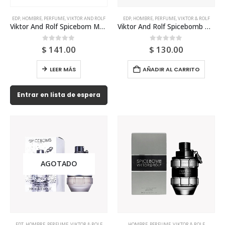
EDP
,
HOMBRE
,
PERFUME
,
VIKTOR AND ROLF
EDP
,
HOMBRE
,
PERFUME
,
VIKTOR & ROLF
Viktor And Rolf Spicebom Metallic Musk Edp 90ml Para Hombre
Viktor And Rolf Spicebomb Dark Leather Edp 90ml Para Hombre
0
out of 5
0
out of 5
$
141.00
$
130.00
LEER MÁS
AÑADIR AL CARRITO
Entrar en lista de espera
AGOTADO
EDT
,
HOMBRE
,
PERFUME
,
VIKTOR & ROLF
HOMBRE
,
PERFUME
,
VIKTOR & ROLF