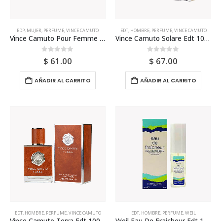
EDP
,
MUJER
,
PERFUME
,
VINCE CAMUTO
EDT
,
HOMBRE
,
PERFUME
,
VINCE CAMUTO
Vince Camuto Pour Femme 100ml Para Mujer
Vince Camuto Solare Edt 100ml Para Hombre
0
out of 5
0
out of 5
$
61.00
$
67.00
AÑADIR AL CARRITO
AÑADIR AL CARRITO
EDT
,
HOMBRE
,
PERFUME
,
VINCE CAMUTO
EDT
,
HOMBRE
,
PERFUME
,
WEIL
Vince Camuto Terra Edt 100ml Para Hombre
Weil Eau De Fraicheur Edt 118ml Para Hombre