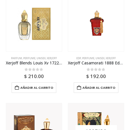
PARFUM
,
PERFUME
,
UNISEX
,
XERJOFF
EDP
,
PERFUME
,
UNISEX
,
XERJOFF
Xerjoff Blends Louis Xv 1722 De Venoge Parfum 50ml Unisex
Xerjoff Casamorati 1888 Edp 100ml Tester Unisex
0
out of 5
0
out of 5
$
210.00
$
192.00
AÑADIR AL CARRITO
AÑADIR AL CARRITO