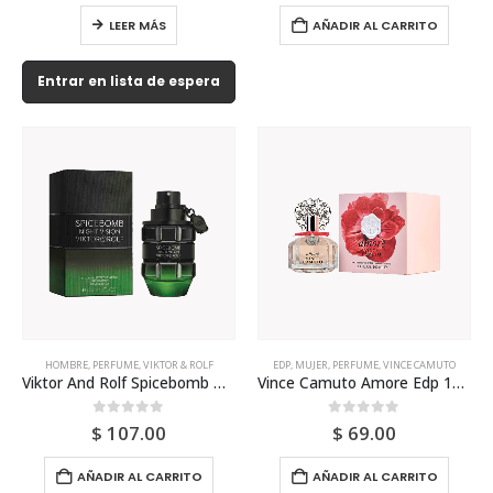
LEER MÁS
AÑADIR AL CARRITO
Entrar en lista de espera
HOMBRE
,
PERFUME
,
VIKTOR & ROLF
EDP
,
MUJER
,
PERFUME
,
VINCE CAMUTO
Viktor And Rolf Spicebomb Night Vision Edt 90ml Para Hombre
Vince Camuto Amore Edp 100ml Para Mujer
0
out of 5
0
out of 5
$
107.00
$
69.00
AÑADIR AL CARRITO
AÑADIR AL CARRITO