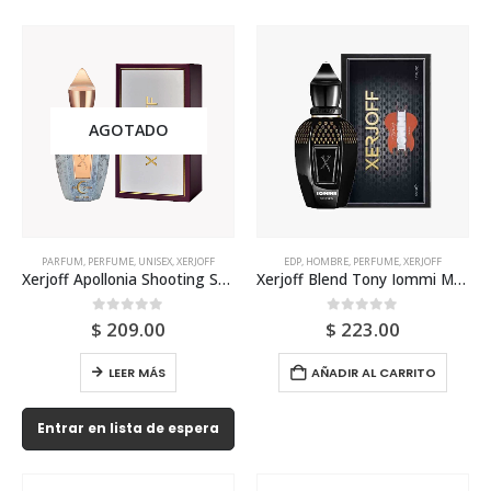
AGOTADO
PARFUM
,
PERFUME
,
UNISEX
,
XERJOFF
EDP
,
HOMBRE
,
PERFUME
,
XERJOFF
Xerjoff Apollonia Shooting Stars Parfum 50ml Unisex
Xerjoff Blend Tony Iommi Monkey Deified 50ml Para Hombre
0
out of 5
0
out of 5
$
209.00
$
223.00
LEER MÁS
AÑADIR AL CARRITO
Entrar en lista de espera