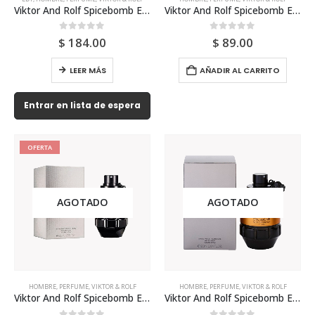
Viktor And Rolf Spicebomb Eau Fraiche Edt 90ml Para Hombre
Viktor And Rolf Spicebomb Edt 90ml Para Hombre
0
out of 5
0
out of 5
$
184.00
$
89.00
LEER MÁS
AÑADIR AL CARRITO
Entrar en lista de espera
OFERTA
AGOTADO
AGOTADO
HOMBRE
,
PERFUME
,
VIKTOR & ROLF
HOMBRE
,
PERFUME
,
VIKTOR & ROLF
Viktor And Rolf Spicebomb Extreme 50ml Para Hombre
Viktor And Rolf Spicebomb Extreme Edp 90ml Para Hombre