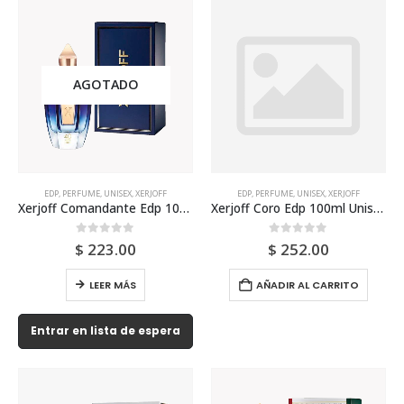
AGOTADO
EDP
,
PERFUME
,
UNISEX
,
XERJOFF
EDP
,
PERFUME
,
UNISEX
,
XERJOFF
Xerjoff Comandante Edp 100ml Unisex
Xerjoff Coro Edp 100ml Unisex
0
out of 5
0
out of 5
$
223.00
$
252.00
LEER MÁS
AÑADIR AL CARRITO
Entrar en lista de espera