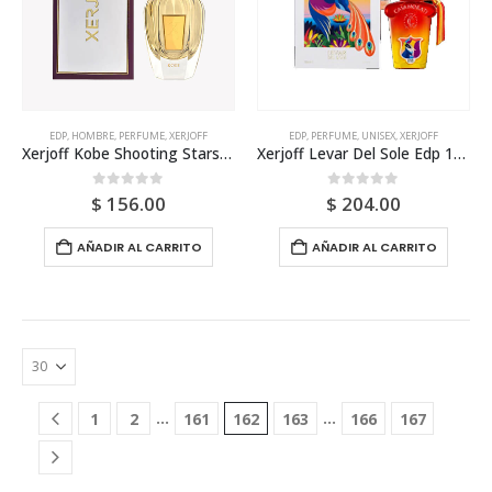
EDP
,
HOMBRE
,
PERFUME
,
XERJOFF
EDP
,
PERFUME
,
UNISEX
,
XERJOFF
Xerjoff Kobe Shooting Stars Edp 50ml Para Hombre
Xerjoff Levar Del Sole Edp 100ml Unisex
0
out of 5
0
out of 5
$
156.00
$
204.00
AÑADIR AL CARRITO
AÑADIR AL CARRITO
…
…
1
2
161
162
163
166
167