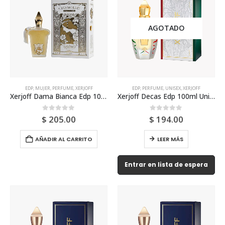
AGOTADO
EDP
,
MUJER
,
PERFUME
,
XERJOFF
EDP
,
PERFUME
,
UNISEX
,
XERJOFF
Xerjoff Dama Bianca Edp 100ml Para Mujer
Xerjoff Decas Edp 100ml Unisex
0
out of 5
0
out of 5
$
205.00
$
194.00
AÑADIR AL CARRITO
LEER MÁS
Entrar en lista de espera