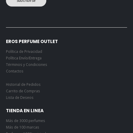
Subcribirse
EROS PERFUME OUTLET
Política de Privacidad
Política Envío/Entrega
Términos y Condiciones
Contactos
Historial de Pedidos
Carrito de Compras
Lista de Deseos
TIENDA EN LINEA
Más de 3000 perfumes
Más de 100 marcas