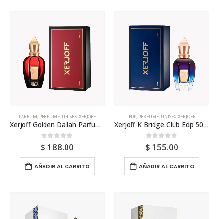
PARFUM
,
PERFUME
,
UNISEX
,
XERJOFF
EDP
,
PERFUME
,
UNISEX
,
XERJOFF
Xerjoff Golden Dallah Parfum 50ml Unisex
Xerjoff K Bridge Club Edp 50ml Unisex
0
out of 5
0
out of 5
$
188.00
$
155.00
AÑADIR AL CARRITO
AÑADIR AL CARRITO