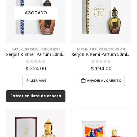
AGOTADO
PARFUM
,
PERFUME
,
UNISEX
,
XERJOFF
PARFUM
,
PERFUME
,
UNISEX
,
XERJOFF
Xerjoff K Ether Parfum 50ml Unisex
Xerjoff K Kemi Parfum 50ml Unisex
0
out of 5
0
out of 5
$
224.00
$
194.00
LEER MÁS
AÑADIR AL CARRITO
Entrar en lista de espera