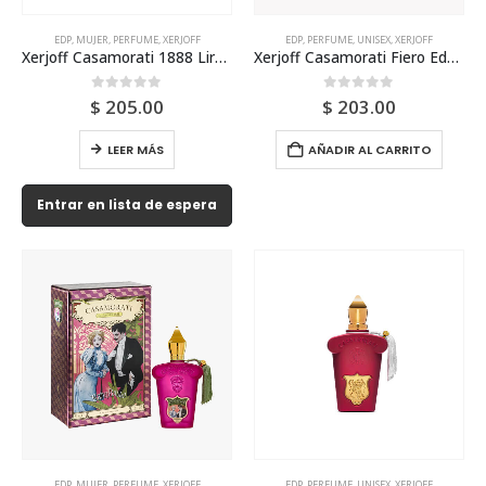
EDP
,
MUJER
,
PERFUME
,
XERJOFF
EDP
,
PERFUME
,
UNISEX
,
XERJOFF
Xerjoff Casamorati 1888 Lira Edp 100ml Tester Para Mujer
Xerjoff Casamorati Fiero Edp 100ml Unisex
0
out of 5
0
out of 5
$
205.00
$
203.00
LEER MÁS
AÑADIR AL CARRITO
Entrar en lista de espera
EDP
,
MUJER
,
PERFUME
,
XERJOFF
EDP
,
PERFUME
,
UNISEX
,
XERJOFF