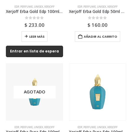
EDP
,
PERFUME
,
UNISEX
,
XERJOFF
EDP
,
PERFUME
,
UNISEX
,
XERJOFF
Xerjoff Erba Gold Edp 100ml Unisex
Xerjoff Erba Gold Edp 50ml Unisex
0
out of 5
0
out of 5
$
233.00
$
160.00
LEER MÁS
AÑADIR AL CARRITO
Entrar en lista de espera
AGOTADO
EDP
,
PERFUME
,
UNISEX
,
XERJOFF
EDP
,
PERFUME
,
UNISEX
,
XERJOFF
Xerjoff Erba Pura Edp 100ml Tester Unisex
Xerjoff Erba Pura Edp 100ml Tester Unisex (Version De Terciopelo)