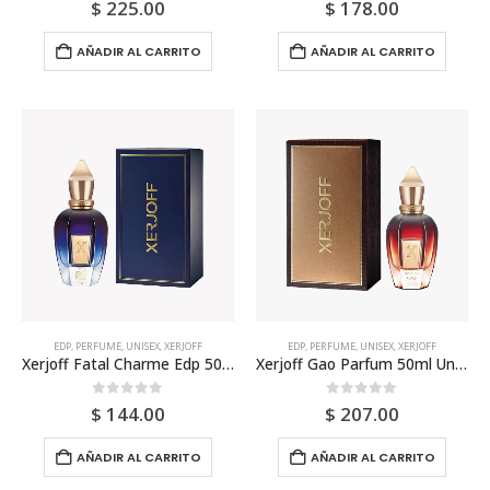
0
out of 5
0
out of 5
$
225.00
$
178.00
AÑADIR AL CARRITO
AÑADIR AL CARRITO
EDP
,
PERFUME
,
UNISEX
,
XERJOFF
EDP
,
PERFUME
,
UNISEX
,
XERJOFF
Xerjoff Fatal Charme Edp 50ml Unisex
Xerjoff Gao Parfum 50ml Unisex
0
out of 5
0
out of 5
$
144.00
$
207.00
AÑADIR AL CARRITO
AÑADIR AL CARRITO