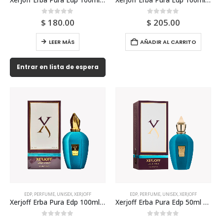
0
out of 5
0
out of 5
$
180.00
$
205.00
LEER MÁS
AÑADIR AL CARRITO
Entrar en lista de espera
EDP
,
PERFUME
,
UNISEX
,
XERJOFF
EDP
,
PERFUME
,
UNISEX
,
XERJOFF
Xerjoff Erba Pura Edp 100ml Unisex
Xerjoff Erba Pura Edp 50ml Unisex