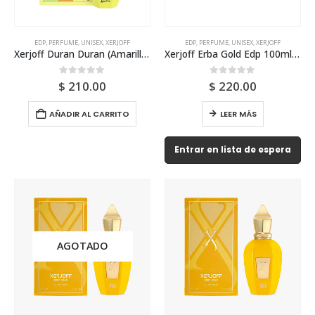
EDP
,
PERFUME
,
UNISEX
,
XERJOFF
EDP
,
PERFUME
,
UNISEX
,
XERJOFF
Xerjoff Duran Duran (Amarillo) Edp 50ml Unisex
Xerjoff Erba Gold Edp 100ml Tester Unisex
0
out of 5
0
out of 5
$
210.00
$
220.00
AÑADIR AL CARRITO
LEER MÁS
Entrar en lista de espera
AGOTADO