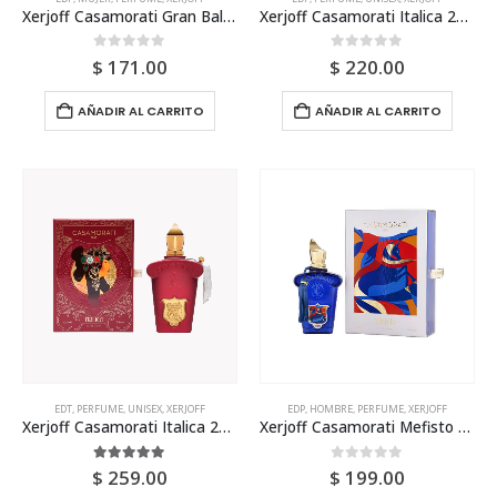
Xerjoff Casamorati Gran Ballo Edp 100ml Para Mujer
Xerjoff Casamorati Italica 2021 Edp 100ml Tester Unisex
0
out of 5
0
out of 5
$
171.00
$
220.00
AÑADIR AL CARRITO
AÑADIR AL CARRITO
EDT
,
PERFUME
,
UNISEX
,
XERJOFF
EDP
,
HOMBRE
,
PERFUME
,
XERJOFF
Xerjoff Casamorati Italica 2021 Edp 100ml Unisex
Xerjoff Casamorati Mefisto Edp 100ml Para Hombre
5.00
out of 5
0
out of 5
$
259.00
$
199.00