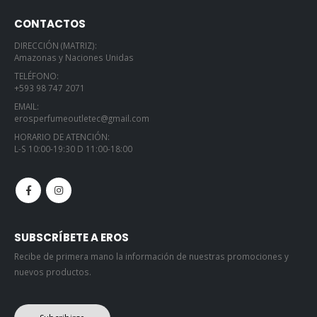
CONTACTOS
DIRECCIÓN (MATRIZ):
Amazonas y Naciones Unidas
TELÉFONO:
+593 98 747 2071
EMAIL:
erosperfumeoutletec@gmail.com
HORARIO DE ATENCIÓN:
L-S 10:00-19:30 D 11:00-18:00
SUBSCRÍBETE A EROS
Recibe de primera mano la información de nuestras promociones y
nuevos productos.