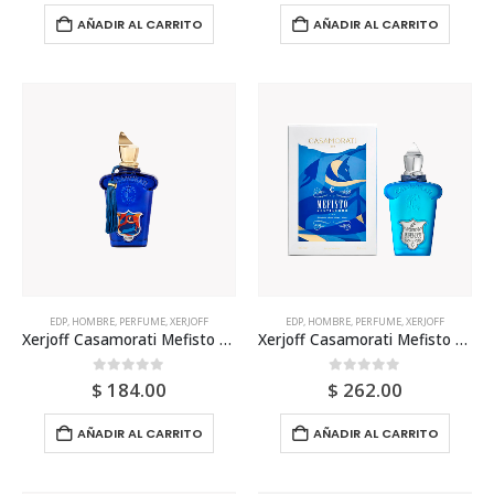
AÑADIR AL CARRITO
AÑADIR AL CARRITO
EDP
,
HOMBRE
,
PERFUME
,
XERJOFF
EDP
,
HOMBRE
,
PERFUME
,
XERJOFF
Xerjoff Casamorati Mefisto Edp 100ml Tester Para Hombre
Xerjoff Casamorati Mefisto Gentiluomo 100ml Edp Para Hombre
0
out of 5
0
out of 5
$
184.00
$
262.00
AÑADIR AL CARRITO
AÑADIR AL CARRITO