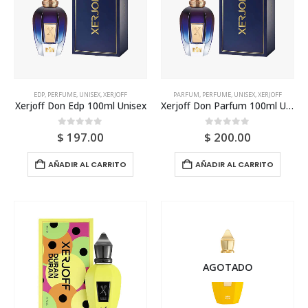
EDP
,
PERFUME
,
UNISEX
,
XERJOFF
PARFUM
,
PERFUME
,
UNISEX
,
XERJOFF
Xerjoff Don Edp 100ml Unisex
Xerjoff Don Parfum 100ml Unisex
0
out of 5
0
out of 5
$
197.00
$
200.00
AÑADIR AL CARRITO
AÑADIR AL CARRITO
AGOTADO