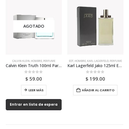
AGOTADO
CALVIN KLEIN
,
HOMBRE
,
PERFUME
EDT
,
HOMBRE
,
KARL LAGERFELD
,
PERFUME
Calvin Klein Truth 100ml Para Hombre
Karl Lagerfeld Jako 125ml Edt Para Hombre
0
out of 5
0
out of 5
$
59.00
$
199.00
LEER MÁS
AÑADIR AL CARRITO
Entrar en lista de espera