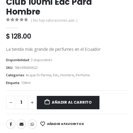
Club 100ml Edc Para
Hombre
( No hay valoraciones aún. )
0
out of 5
$
128.00
La tienda más grande de perfumes en el Ecuador
Disponibilidad:
3 disponibles
SKU:
7861095430522
Categorías:
Acqua Di Parma
,
Edc
,
Hombre
,
Perfume
Etiqueta:
100ml
AÑADIR AL CARRITO
AÑADIR A FAVORITOS