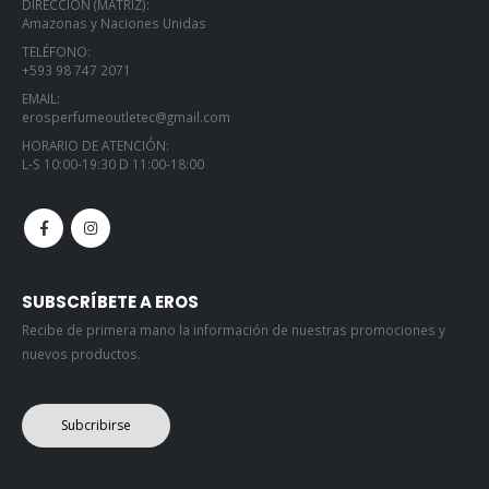
DIRECCIÓN (MATRIZ):
Amazonas y Naciones Unidas
TELÉFONO:
+593 98 747 2071
EMAIL:
erosperfumeoutletec@gmail.com
HORARIO DE ATENCIÓN:
L-S 10:00-19:30 D 11:00-18:00
SUBSCRÍBETE A EROS
Recibe de primera mano la información de nuestras promociones y
nuevos productos.
Subcribirse