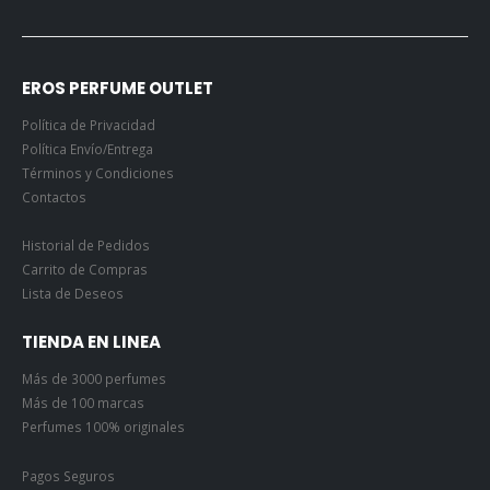
EROS PERFUME OUTLET
Política de Privacidad
Política Envío/Entrega
Términos y Condiciones
Contactos
Historial de Pedidos
Carrito de Compras
Lista de Deseos
TIENDA EN LINEA
Más de 3000 perfumes
Más de 100 marcas
Perfumes 100% originales
Pagos Seguros