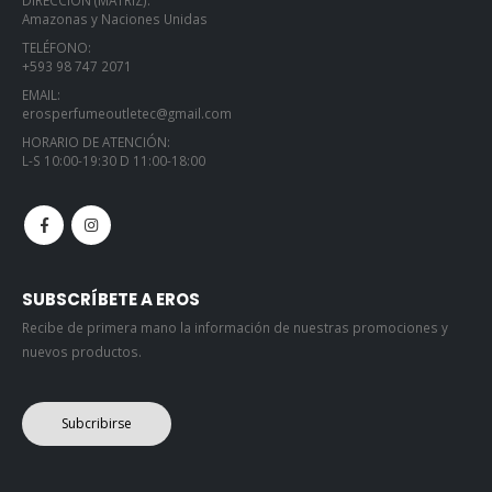
DIRECCIÓN (MATRIZ):
Amazonas y Naciones Unidas
TELÉFONO:
+593 98 747 2071
EMAIL:
erosperfumeoutletec@gmail.com
HORARIO DE ATENCIÓN:
L-S 10:00-19:30 D 11:00-18:00
SUBSCRÍBETE A EROS
Recibe de primera mano la información de nuestras promociones y
nuevos productos.
Subcribirse