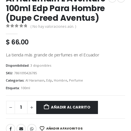
100ml Edp Para Hombre
(Dupe Creed Aventus)
( No hay valoraciones aún. )
0
out of 5
$
66.00
La tienda más grande de perfumes en el Ecuador
Disponibilidad:
3 disponibles
SKU:
7861095426785
Categorías:
Al Haramain
,
Edp
,
Hombre
,
Perfume
Etiqueta:
100ml
AÑADIR AL CARRITO
AÑADIR A FAVORITOS