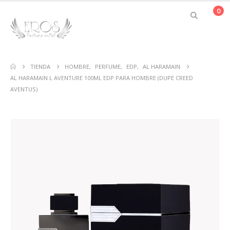
0
TIENDA
HOMBRE
,
PERFUME
,
EDP
,
AL HARAMAIN
AL HARAMAIN L AVENTURE 100ML EDP PARA HOMBRE (DUPE CREED
AVENTUS)