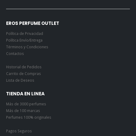
EROS PERFUME OUTLET
Política de Privacidad
Política Envío/Entrega
Términos y Condiciones
Contactos
Historial de Pedidos
Carrito de Compras
Lista de Deseos
TIENDA EN LINEA
Más de 3000 perfumes
Más de 100 marcas
Perfumes 100% originales
Pagos Seguros