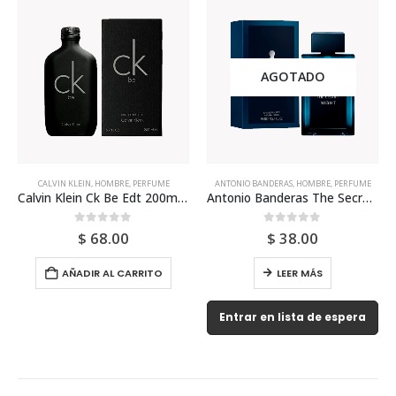
AGOTADO
CALVIN KLEIN
,
HOMBRE
,
PERFUME
ANTONIO BANDERAS
,
HOMBRE
,
PERFUME
Calvin Klein Ck Be Edt 200ml Para Hombre
Antonio Banderas The Secret Night 100ml Para Hombr
0
out of 5
0
out of 5
$
68.00
$
38.00
AÑADIR AL CARRITO
LEER MÁS
Entrar en lista de espera