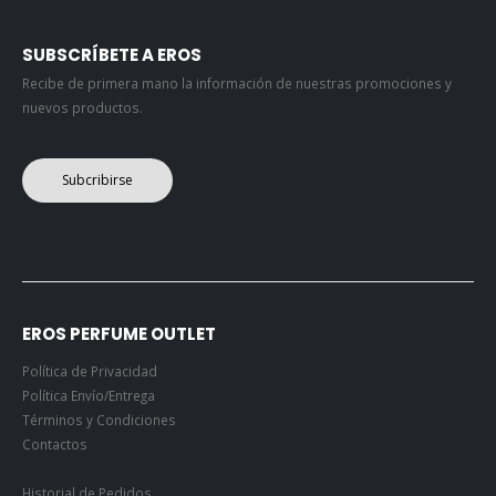
SUBSCRÍBETE A EROS
Recibe de primera mano la información de nuestras promociones y
nuevos productos.
Subcribirse
EROS PERFUME OUTLET
Política de Privacidad
Política Envío/Entrega
Términos y Condiciones
Contactos
Historial de Pedidos