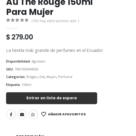
Au The Rouge 150ml
Para Mujer
( No hay valoraciones aún. )
0
out of 5
$
279.00
La tienda más grande de perfumes en el Ecuador
Disponibilidad:
Agotado
SKU:
7861095494050
Categorías:
Bvlgari
,
Edt
,
Mujer
,
Perfume
Etiqueta:
150ml
Entrar en lista de espera
AÑADIR A FAVORITOS