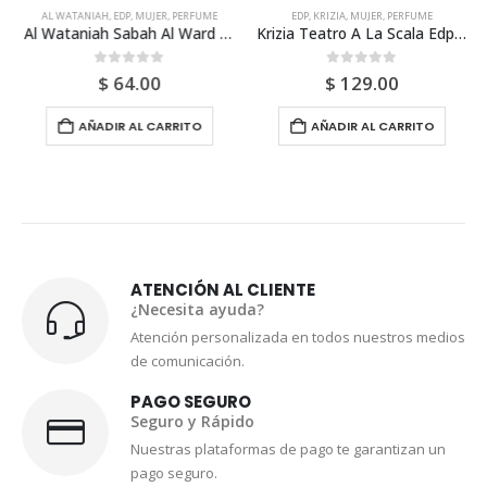
AL WATANIAH
,
EDP
,
MUJER
,
PERFUME
EDP
,
KRIZIA
,
MUJER
,
PERFUME
Al Wataniah Sabah Al Ward Edp 100ml Para Mujer
Krizia Teatro A La Scala Edp 50ml Para Mujer
0
out of 5
0
out of 5
$
64.00
$
129.00
AÑADIR AL CARRITO
AÑADIR AL CARRITO
ATENCIÓN AL CLIENTE
¿Necesita ayuda?
Atención personalizada en todos nuestros medios
de comunicación.
PAGO SEGURO
Seguro y Rápido
Nuestras plataformas de pago te garantizan un
pago seguro.