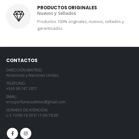
PRODUCTOS ORIGINALES
Nuevos y Sellados
Productos 100% originales, nuevos, sellados y
garantizados.
CONTACTOS
DIRECCIÓN (MATRIZ):
Amazonas y Naciones Unidas
TELÉFONO:
+593 98 747 2071
EMAIL:
erosperfumeoutletec@gmail.com
HORARIO DE ATENCIÓN:
L-S 10:00-19:30 D 11:00-18:00