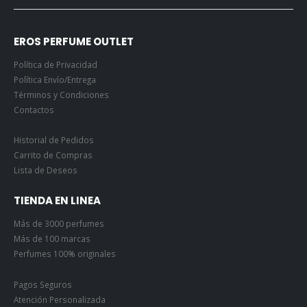
EROS PERFUME OUTLET
Política de Privacidad
Política Envío/Entrega
Términos y Condiciones
Contactos
Historial de Pedidos
Carrito de Compras
Lista de Deseos
TIENDA EN LINEA
Más de 3000 perfumes
Más de 100 marcas
Perfumes 100% originales
Pagos Seguros
Atención Personalizada