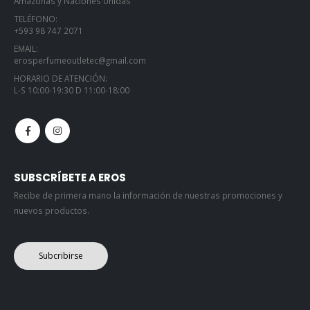
Amazonas y Naciones Unidas
TELÉFONO:
+593 98 747 2071
EMAIL:
erosperfumeoutletec@gmail.com
HORARIO DE ATENCIÓN:
L-S 10:00-19:30 D 11:00-18:00
SUBSCRÍBETE A EROS
Recibe de primera mano la información de nuestras promociones y
nuevos productos.
Subcribirse