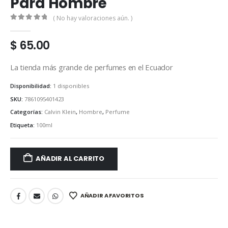
Para Hombre
( No hay valoraciones aún. )
0
out of 5
$
65.00
La tienda más grande de perfumes en el Ecuador
Disponibilidad:
1 disponibles
SKU:
7861095401423
Categorías:
Calvin Klein
,
Hombre
,
Perfume
Etiqueta:
100ml
AÑADIR AL CARRITO
AÑADIR A FAVORITOS