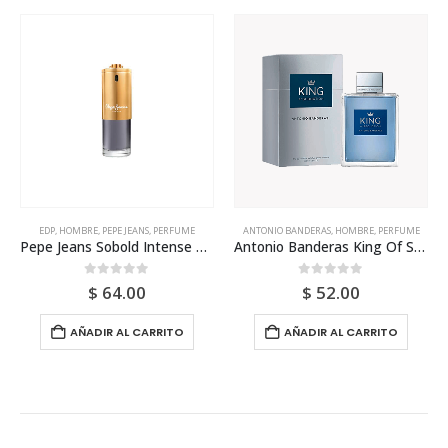
EDP
,
HOMBRE
,
PEPE JEANS
,
PERFUME
ANTONIO BANDERAS
,
HOMBRE
,
PERFUME
Pepe Jeans Sobold Intense Edp 100ml Tester Para Hombre
Antonio Banderas King Of Seduction Edt 200ml Para Hombre
0
out of 5
0
out of 5
$
64.00
$
52.00
AÑADIR AL CARRITO
AÑADIR AL CARRITO