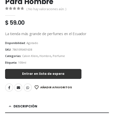
Para Hombre
( No hay valoraciones aún. )
0
out of 5
$
59.00
La tienda más grande de perfumes en el Ecuador
Disponibilidad:
Agotado
SKU:
7861095401638
Categorías:
Calvin Klein
,
Hombre
,
Perfume
Etiqueta:
100ml
Entrar en lista de espera
AÑADIR A FAVORITOS
DESCRIPCIÓN