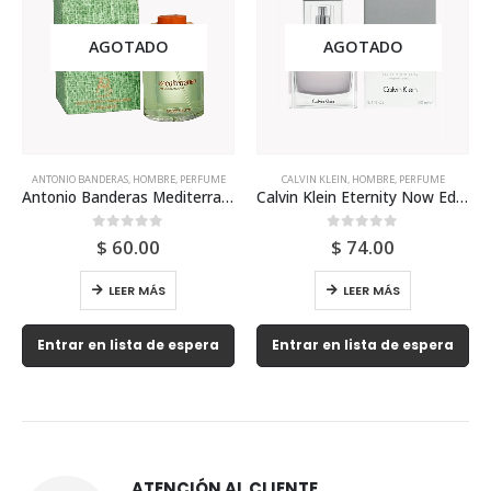
AGOTADO
AGOTADO
ANTONIO BANDERAS
,
HOMBRE
,
PERFUME
CALVIN KLEIN
,
HOMBRE
,
PERFUME
Antonio Banderas Mediterraneo 200ml Para Hombre
Calvin Klein Eternity Now Edt 100ml Para Hombre
0
out of 5
0
out of 5
$
60.00
$
74.00
LEER MÁS
LEER MÁS
Entrar en lista de espera
Entrar en lista de espera
ATENCIÓN AL CLIENTE