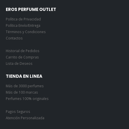
EROS PERFUME OUTLET
Política de Privacidad
Política Envío/Entrega
Términos y Condiciones
Contactos
Historial de Pedidos
Carrito de Compras
Lista de Deseos
TIENDA EN LINEA
Más de 3000 perfumes
Más de 100 marcas
Perfumes 100% originales
Pagos Seguros
Atención Personalizada