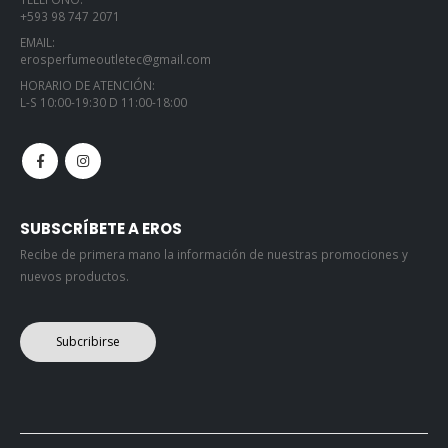
+593 98 747 2071
EMAIL:
erosperfumeoutletec@gmail.com
HORARIO DE ATENCIÓN:
L-S 10:00-19:30 D 11:00-18:00
SUBSCRÍBETE A EROS
Recibe de primera mano la información de nuestras promociones y
nuevos productos.
Subcribirse