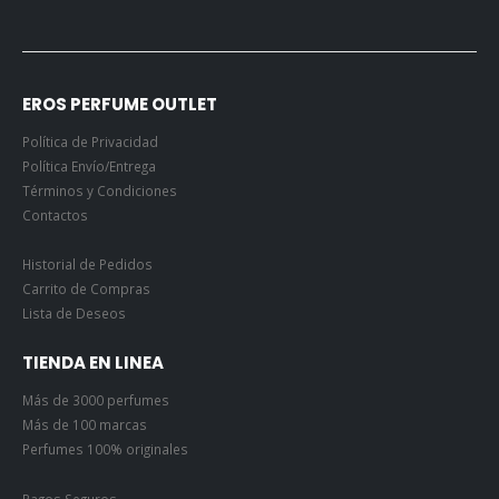
EROS PERFUME OUTLET
Política de Privacidad
Política Envío/Entrega
Términos y Condiciones
Contactos
Historial de Pedidos
Carrito de Compras
Lista de Deseos
TIENDA EN LINEA
Más de 3000 perfumes
Más de 100 marcas
Perfumes 100% originales
Pagos Seguros