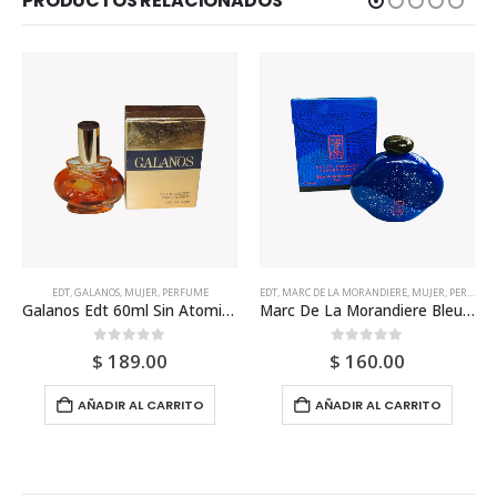
PRODUCTOS RELACIONADOS
EDT
,
GALANOS
,
MUJER
,
PERFUME
EDT
,
MARC DE LA MORANDIERE
,
MUJER
,
PERFUME
Galanos Edt 60ml Sin Atomizador Para Mujer
Marc De La Morandiere Bleu De Chine Edt 100ml Para Mujer
0
out of 5
0
out of 5
$
189.00
$
160.00
AÑADIR AL CARRITO
AÑADIR AL CARRITO