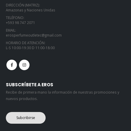
DIRECCIÓN (MATRIZ):
Amazonas y Naciones Unidas
TELÉFONO:
+593 98 747 2071
EMAIL:
erosperfumeoutletec@gmail.com
HORARIO DE ATENCIÓN:
L-S 10:00-19:30 D 11:00-18:00
SUBSCRÍBETE A EROS
Recibe de primera mano la información de nuestras promociones y
nuevos productos.
Subcribirse