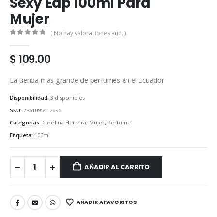
Sexy Edp 100ml Para
Mujer
( No hay valoraciones aún. )
0
out of 5
$
109.00
La tienda más grande de perfumes en el Ecuador
Disponibilidad:
3 disponibles
SKU:
7861095412696
Categorías:
Carolina Herrera
,
Mujer
,
Perfume
Etiqueta:
100ml
AÑADIR AL CARRITO
AÑADIR A FAVORITOS