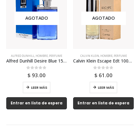
AGOTADO
CALVIN KLEIN
,
HOMBRE
,
PERFUME
EDT
,
HOMBRE
,
KARL LAGERFELD
,
PERFUME
Calvin Klein Escape Edt 100ml Para Hombre
Karl Lagerfeld Jako 125ml Edt Para Hombre
0
out of 5
0
out of 5
$
61.00
$
199.00
LEER MÁS
AÑADIR AL CARRITO
Entrar en lista de espera