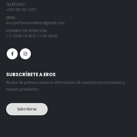
TELÉFONO:
+593 98 747 2071
EMAIL:
erosperfumeoutletec@gmail.com
HORARIO DE ATENCIÓN:
L-S 10:00-19:30 D 11:00-18:00
SUBSCRÍBETE A EROS
Recibe de primera mano la información de nuestras promociones y
nuevos productos.
Subcribirse