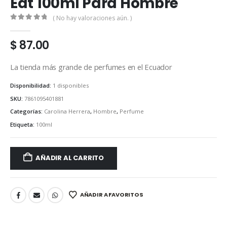
Edt 100ml Para Hombre
( No hay valoraciones aún. )
0
out of 5
$
87.00
La tienda más grande de perfumes en el Ecuador
Disponibilidad:
1 disponibles
SKU:
7861095401881
Categorías:
Carolina Herrera
,
Hombre
,
Perfume
Etiqueta:
100ml
AÑADIR AL CARRITO
AÑADIR A FAVORITOS