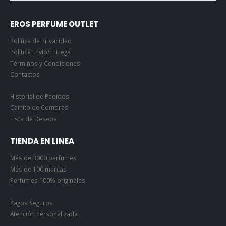
EROS PERFUME OUTLET
Política de Privacidad
Política Envío/Entrega
Términos y Condiciones
Contactos
Historial de Pedidos
Carrito de Compras
Lista de Deseos
TIENDA EN LINEA
Más de 3000 perfumes
Más de 100 marcas
Perfumes 100% originales
Pagos Seguros
Atención Personalizada