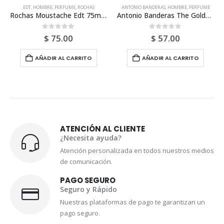
EDT
,
HOMBRE
,
PERFUME
,
ROCHAS
ANTONIO BANDERAS
,
HOMBRE
,
PERFUME
Rochas Moustache Edt 75ml Para Hombre
Antonio Banderas The Golden Secret Edt 200ml Para Hombre
0
out of 5
0
out of 5
$
75.00
$
57.00
AÑADIR AL CARRITO
AÑADIR AL CARRITO
ATENCIÓN AL CLIENTE
¿Necesita ayuda?
Atención personalizada en todos nuestros medios
de comunicación.
PAGO SEGURO
Seguro y Rápido
Nuestras plataformas de pago te garantizan un
pago seguro.