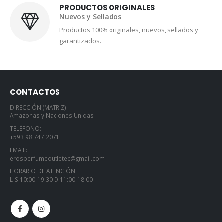
PRODUCTOS ORIGINALES
Nuevos y Sellados
Productos 100% originales, nuevos, sellados y
garantizados.
CONTACTOS
DIRECCIÓN (MATRIZ):
Amazonas y Naciones Unidas
TELÉFONO:
+593 98 747 2071
EMAIL:
erosperfumeoutletec@gmail.com
HORARIO DE ATENCIÓN:
L-S 10:00-19:30 D 11:00-18:00