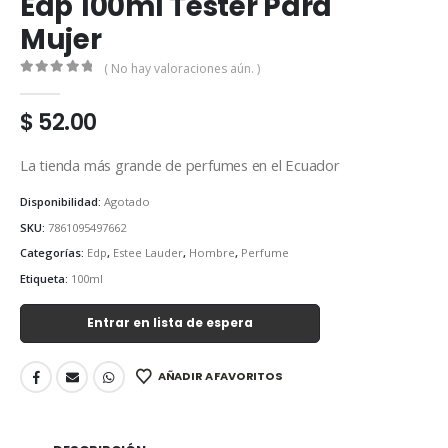
Edp 100ml Tester Para
Mujer
( No hay valoraciones aún. )
0
out of 5
$
52.00
La tienda más grande de perfumes en el Ecuador
Disponibilidad:
Agotado
SKU:
7861095497662
Categorías:
Edp
,
Estee Lauder
,
Hombre
,
Perfume
Etiqueta:
100ml
Entrar en lista de espera
AÑADIR A FAVORITOS