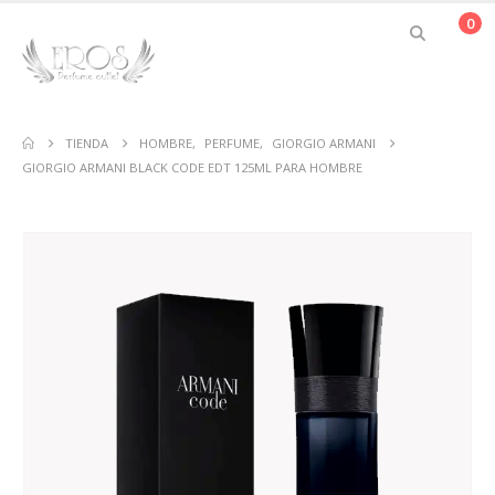
0
TIENDA
HOMBRE
,
PERFUME
,
GIORGIO ARMANI
GIORGIO ARMANI BLACK CODE EDT 125ML PARA HOMBRE