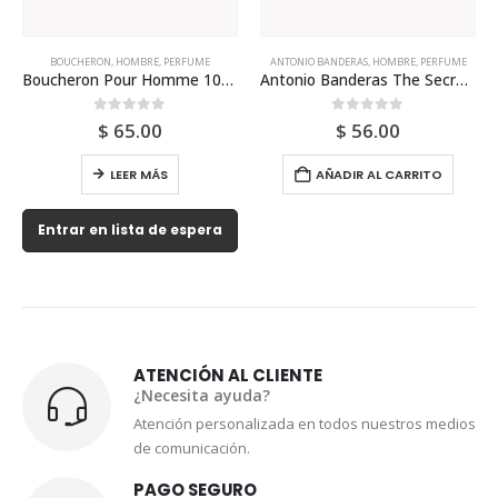
ANTONIO BANDERAS
,
HOMBRE
,
PERFUME
CALVIN KLEIN
,
HOMBRE
,
PERFUME
 100ml Edp Para Hombre
Antonio Banderas The Secret Edt 200ml Para Hombre
Calvin Klein Truth 100ml Para Hombre
0
out of 5
0
out of 5
$
56.00
$
59.00
AÑADIR AL CARRITO
LEER MÁS
Entrar en lista de espera
ATENCIÓN AL CLIENTE
¿Necesita ayuda?
Atención personalizada en todos nuestros medios
de comunicación.
PAGO SEGURO