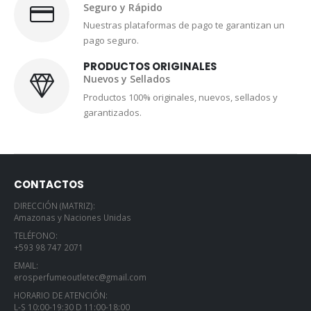
Seguro y Rápido
Nuestras plataformas de pago te garantizan un
pago seguro.
PRODUCTOS ORIGINALES
Nuevos y Sellados
Productos 100% originales, nuevos, sellados y
garantizados.
CONTACTOS
DIRECCIÓN (MATRIZ):
Amazonas y Naciones Unidas
TELÉFONO:
+593 98 747 2071
EMAIL:
erosperfumeoutletec@gmail.com
HORARIO DE ATENCIÓN:
L-S 10:00-19:30 D 11:00-18:00