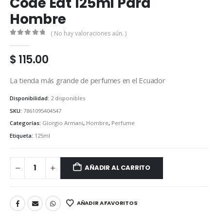
Code Edt 125ml Para
Hombre
( No hay valoraciones aún. )
0
out of 5
$
115.00
La tienda más grande de perfumes en el Ecuador
Disponibilidad:
2 disponibles
SKU:
7861095404547
Categorías:
Giorgio Armani
,
Hombre
,
Perfume
Etiqueta:
125ml
AÑADIR AL CARRITO
AÑADIR A FAVORITOS