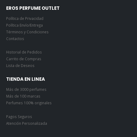
EROS PERFUME OUTLET
Política de Privacidad
Política Envío/Entrega
Términos y Condiciones
Contactos
Historial de Pedidos
Carrito de Compras
Lista de Deseos
TIENDA EN LINEA
Más de 3000 perfumes
Más de 100 marcas
Perfumes 100% originales
Pagos Seguros
Atención Personalizada