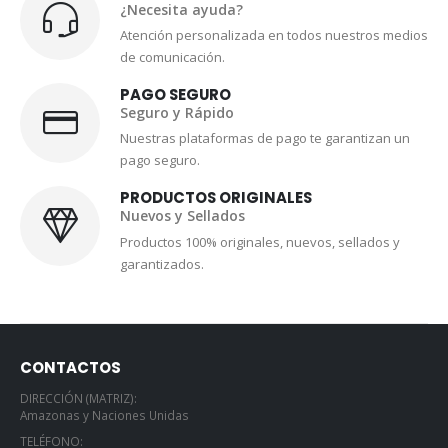
¿Necesita ayuda?
Atención personalizada en todos nuestros medios
de comunicación.
PAGO SEGURO
Seguro y Rápido
Nuestras plataformas de pago te garantizan un
pago seguro.
PRODUCTOS ORIGINALES
Nuevos y Sellados
Productos 100% originales, nuevos, sellados y
garantizados.
CONTACTOS
DIRECCIÓN (MATRIZ):
Amazonas y Naciones Unidas
TELÉFONO: