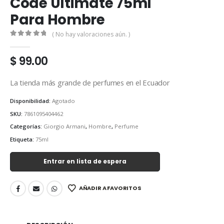
Code Ultimate 75ml
Para Hombre
( No hay valoraciones aún. )
0
out of 5
$
99.00
La tienda más grande de perfumes en el Ecuador
Disponibilidad:
Agotado
SKU:
7861095404462
Categorías:
Giorgio Armani
,
Hombre
,
Perfume
Etiqueta:
75ml
Entrar en lista de espera
AÑADIR A FAVORITOS