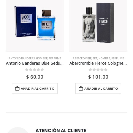
ANTONIO BANDERAS
,
HOMBRE
,
PERFUME
ABERCROMBIE
,
EDT
,
HOMBRE
,
PERFUME
Antonio Banderas Blue Seduction Edt 200ml Para Hombre
Abercrombie Fierce Cologne 100ml Para Hombre
0
out of 5
0
out of 5
$
60.00
$
101.00
AÑADIR AL CARRITO
AÑADIR AL CARRITO
ATENCIÓN AL CLIENTE