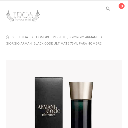
0
TIENDA
HOMBRE
,
PERFUME
,
GIORGIO ARMANI
GIORGIO ARMANI BLACK CODE ULTIMATE 75ML PARA HOMBRE