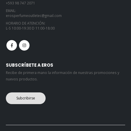
+593 98 747 2071
EMAIL:
erosperfumeoutletec@gmail.com
HORARIO DE ATENCIÓN:
L-S 10:00-19:30 D 11:00-18:00
SUBSCRÍBETE A EROS
Recibe de primera mano la información de nuestras promociones y
nuevos productos.
Subcribirse