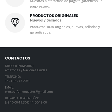
Nuestras plataformas de pago te garantizan un
pago seguro.
PRODUCTOS ORIGINALES
Nuevos y Sellados
Productos 100% originales, nuevos, sellados y
garantizados.
CONTACTOS
DIRECCIÓN (MATRIZ):
Amazonas y Naciones Unidas
TELÉFONO:
+593 98 747 2071
EMAIL:
erosperfumeoutletec@gmail.com
HORARIO DE ATENCIÓN:
L-S 10:00-19:30 D 11:00-18:00