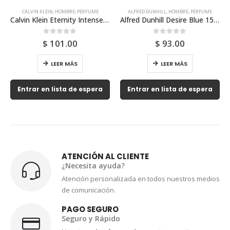
CALVIN KLEIN
,
HOMBRE
,
PERFUME
ALFRED DUNHILL
,
HOMBRE
,
PERFUME
Calvin Klein Eternity Intense 200ml Para Hombre
Alfred Dunhill Desire Blue 150ml Para Hombre
0
out of 5
0
out of 5
$
101.00
$
93.00
LEER MÁS
LEER MÁS
Entrar en lista de espera
Entrar en lista de espera
ATENCIÓN AL CLIENTE
¿Necesita ayuda?
Atención personalizada en todos nuestros medios
de comunicación.
PAGO SEGURO
Seguro y Rápido