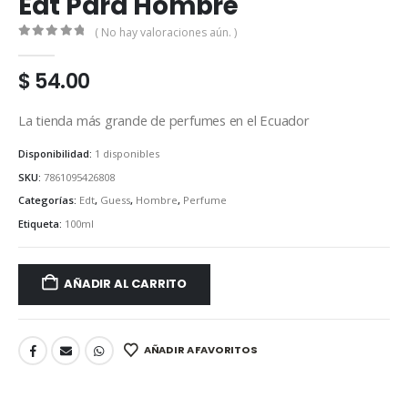
Edt Para Hombre
( No hay valoraciones aún. )
0
out of 5
$
54.00
La tienda más grande de perfumes en el Ecuador
Disponibilidad:
1 disponibles
SKU:
7861095426808
Categorías:
Edt
,
Guess
,
Hombre
,
Perfume
Etiqueta:
100ml
AÑADIR AL CARRITO
AÑADIR A FAVORITOS