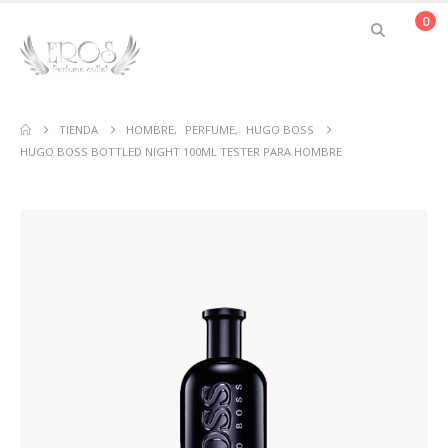
0
TIENDA
HOMBRE
,
PERFUME
,
HUGO BOSS
HUGO BOSS BOTTLED NIGHT 100ML TESTER PARA HOMBRE