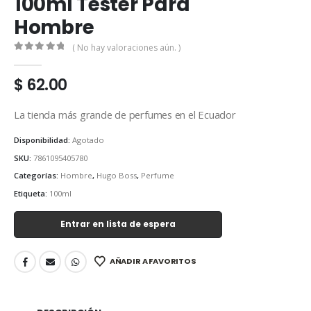
100ml Tester Para
Hombre
( No hay valoraciones aún. )
0
out of 5
$
62.00
La tienda más grande de perfumes en el Ecuador
Disponibilidad:
Agotado
SKU:
7861095405780
Categorías:
Hombre
,
Hugo Boss
,
Perfume
Etiqueta:
100ml
Entrar en lista de espera
AÑADIR A FAVORITOS