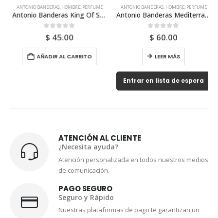
ANTONIO BANDERAS
,
HOMBRE
,
PERFUME
ANTONIO BANDERAS
,
HOMBRE
,
PERFUME
Antonio Banderas King Of Seduction Edt 100ml Para Hombre
Antonio Banderas Mediterraneo 200ml Para Hombre
0
out of 5
0
out of 5
$
45.00
$
60.00
AÑADIR AL CARRITO
LEER MÁS
Entrar en lista de espera
ATENCIÓN AL CLIENTE
¿Necesita ayuda?
Atención personalizada en todos nuestros medios
de comunicación.
PAGO SEGURO
Seguro y Rápido
Nuestras plataformas de pago te garantizan un