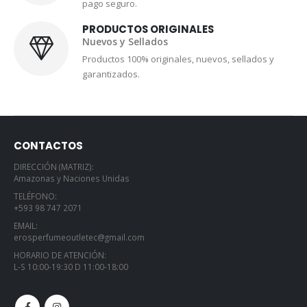
pago seguro.
PRODUCTOS ORIGINALES
Nuevos y Sellados
Productos 100% originales, nuevos, sellados y
garantizados.
CONTACTOS
DIRECCIÓN (MATRIZ):
Amazonas y Naciones Unidas
TELÉFONO:
+593 98 747 2071
EMAIL:
erosperfumeoutletec@gmail.com
HORARIO DE ATENCIÓN:
L-S 10:00-19:30 D 11:00-18:00