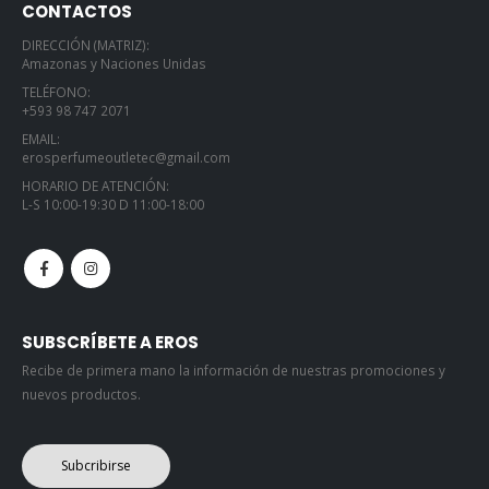
DIRECCIÓN (MATRIZ):
Amazonas y Naciones Unidas
TELÉFONO:
+593 98 747 2071
EMAIL:
erosperfumeoutletec@gmail.com
HORARIO DE ATENCIÓN:
L-S 10:00-19:30 D 11:00-18:00
SUBSCRÍBETE A EROS
Recibe de primera mano la información de nuestras promociones y
nuevos productos.
Subcribirse