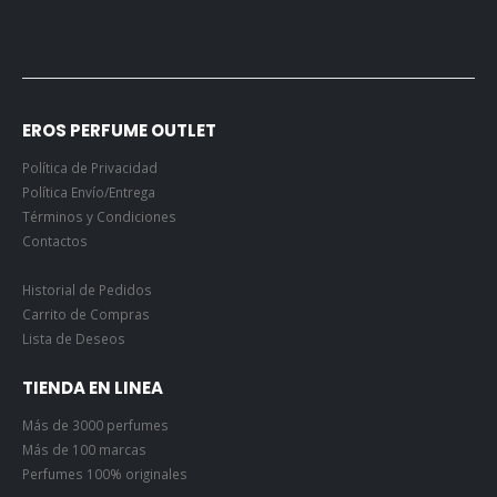
EROS PERFUME OUTLET
Política de Privacidad
Política Envío/Entrega
Términos y Condiciones
Contactos
Historial de Pedidos
Carrito de Compras
Lista de Deseos
TIENDA EN LINEA
Más de 3000 perfumes
Más de 100 marcas
Perfumes 100% originales
Pagos Seguros