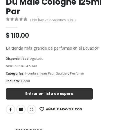
Du Male Cologne 125ml
Par
( No hay valoraciones aún. )
0
out of 5
$
110.00
La tienda más grande de perfumes en el Ecuador
Disponibilidad:
Agotado
SKU:
7861095427348
Categorías:
Hombre
,
Jean Paul Gaultier
,
Perfume
Etiqueta:
125ml
Entrar en lista de espera
AÑADIR A FAVORITOS