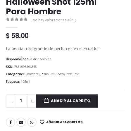
Halloween Shot 125ml
Para Hombre
( No hay valoraciones aún. )
0
out of 5
$
58.00
La tienda más grande de perfumes en el Ecuador
Disponibilidad:
3 disponibles
SKU:
7861095406343
Categorías:
Hombre
,
Jesus Del Pozo
,
Perfume
Etiqueta:
125ml
AÑADIR AL CARRITO
AÑADIR A FAVORITOS