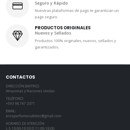
Seguro y Rápido
Nuestras plataformas de pago te garantizan un
pago seguro.
PRODUCTOS ORIGINALES
Nuevos y Sellados
Productos 100% originales, nuevos, sellados y
garantizados.
CONTACTOS
DIRECCIÓN (MATRIZ):
Amazonas y Naciones Unidas
TELÉFONO:
+593 98 747 2071
EMAIL:
erosperfumeoutletec@gmail.com
HORARIO DE ATENCIÓN:
L-S 10:00-19:30 D 11:00-18:00