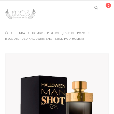
0
TIENDA
HOMBRE
,
PERFUME
,
JESUS DEL POZO
JESUS DEL POZO HALLOWEEN SHOT 125ML PARA HOMBRE