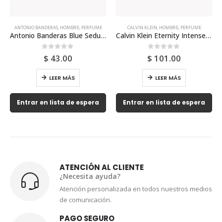
CALVIN KLEIN
,
HOMBRE
,
PERFUME
CALVIN KLEIN
,
HOMBRE
,
PERFUME
bre
Calvin Klein Eternity Intense 200ml Para Hombre
Calvin Klein Escape Edt 100ml Para Hombre
0
out of 5
0
out of 5
$
101.00
$
61.00
LEER MÁS
LEER MÁS
Entrar en lista de espera
Entrar en lista de espera
ATENCIÓN AL CLIENTE
¿Necesita ayuda?
Atención personalizada en todos nuestros medios
de comunicación.
PAGO SEGURO