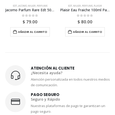
EDT
,
JACOMO
,
MUJER
,
PERFUME
EDT
,
MUJER
,
PERFUME
,
PLAISIR
Jacomo Parfum Rare Edt 50ml Para Mujer
Plaisir Eau Fraiche 100ml Para Mujer
0
out of 5
0
out of 5
$
79.00
$
80.00
AÑADIR AL CARRITO
AÑADIR AL CARRITO
ATENCIÓN AL CLIENTE
¿Necesita ayuda?
Atención personalizada en todos nuestros medios
de comunicación.
PAGO SEGURO
Seguro y Rápido
Nuestras plataformas de pago te garantizan un
pago seguro.