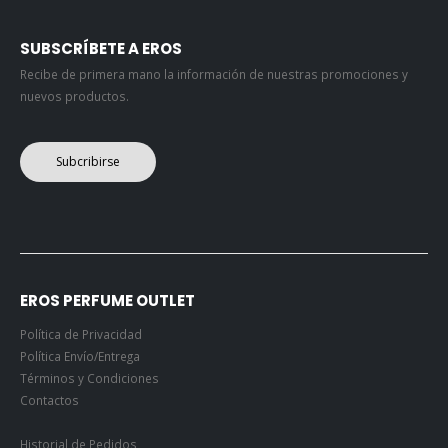
SUBSCRÍBETE A EROS
Recibe de primera mano la información de nuestras promociones y
nuevos productos.
Subcribirse
EROS PERFUME OUTLET
Política de Privacidad
Política Envío/Entrega
Términos y Condiciones
Contactos
Historial de Pedidos