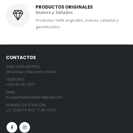
PRODUCTOS ORIGINALES
Nuevos y Sellados
Productos 100% originales, nuevos, sellados y
garantizados.
CONTACTOS
DIRECCIÓN (MATRIZ):
Amazonas y Naciones Unidas
TELÉFONO:
+593 98 747 2071
EMAIL:
erosperfumeoutletec@gmail.com
HORARIO DE ATENCIÓN:
L-S 10:00-19:30 D 11:00-18:00