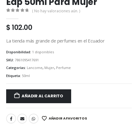
Edp 50ml Para Mujer
( No hay valoraciones aún. )
0
out of 5
$
102.00
La tienda más grande de perfumes en el Ecuador
Disponibilidad:
1 disponibles
SKU:
7861095417691
Categorías:
Lancome
,
Mujer
,
Perfume
Etiqueta:
50ml
AÑADIR AL CARRITO
AÑADIR A FAVORITOS