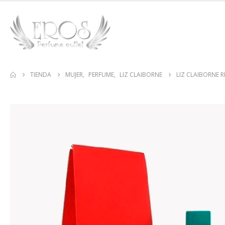
TIENDA
MUJER
,
PERFUME
,
LIZ CLAIBORNE
LIZ CLAIBORNE R