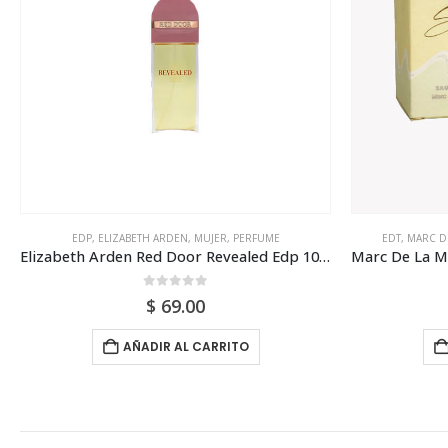
EDP
,
ELIZABETH ARDEN
,
MUJER
,
PERFUME
EDT
,
MARC D
Elizabeth Arden Red Door Revealed Edp 100ml Para Mujer
0
out of 5
$
69.00
AÑADIR AL CARRITO