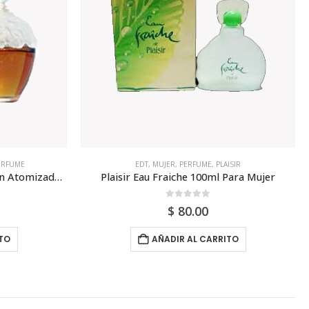
ERFUME
EDT
,
MUJER
,
PERFUME
,
PLAISIR
Laura Ashley Dilys Edp 50ml Sin Atomizador Para Mujer
Plaisir Eau Fraiche 100ml Para Mujer
0
out of 5
$
80.00
TO
AÑADIR AL CARRITO