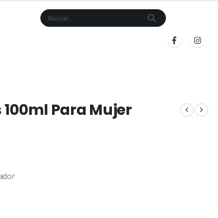
Cart
$
0.00
BLOG
INICIAR SESIÓN
REGISTRARSE
es 100ml Para Mujer
ador