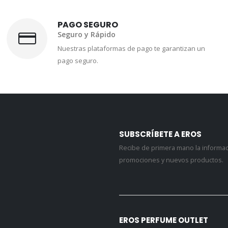
PAGO SEGURO
Seguro y Rápido
Nuestras plataformas de pago te garantizan un
pago seguro.
SUBSCRÍBETE A EROS
Recibe de primera mano la informa
promociones y nuevos productos.
EROS PERFUME OUTLET