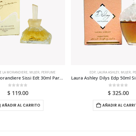
E LA MORANDIERE
,
MUJER
,
PERFUME
EDP
,
LAURA ASHLEY
,
MUJER
,
P
Marc De La Morandiere Sissi Edt 30ml Para Mujer
0
out of 5
0
out of 5
$
119.00
$
325.00
AÑADIR AL CARRITO
AÑADIR AL CARRI