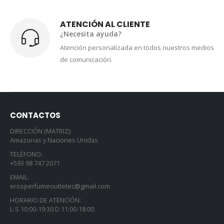
ATENCIÓN AL CLIENTE
¿Necesita ayuda?
Atención personalizada en todos nuestros medios
de comunicación.
CONTACTOS
DIRECCIÓN (MATRIZ):
Amazonas y Naciones Unidas
TELÉFONO:
+593 98 747 2071
EMAIL:
erosperfumeoutletec@gmail.com
HORARIO DE ATENCIÓN:
L-S 10:00-19:30 D 11:00-18:00