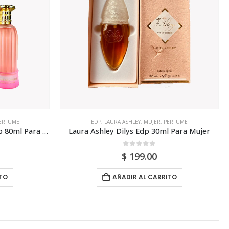
ERFUME
EDP
,
LAURA ASHLEY
,
MUJER
,
PERFUME
Paris Corner Bayn Al Asrar Edp 80ml Para Mujer (Dupe Amouage Guidance)
Laura Ashley Dilys Edp 30ml Para Mujer
0
out of 5
$
199.00
TO
AÑADIR AL CARRITO