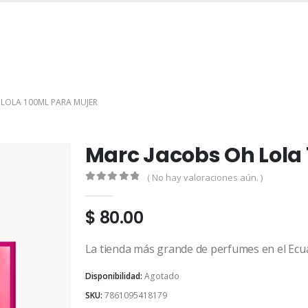
INICIO
TIENDA
MARCAS
CONTACTO
MI CUENTA
LOLA 100ML PARA MUJER
Marc Jacobs Oh Lola 
( No hay valoraciones aún. )
0
out of 5
$
80.00
La tienda más grande de perfumes en el Ecu
Disponibilidad:
Agotado
SKU:
7861095418179