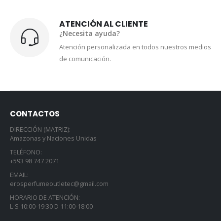
ATENCIÓN AL CLIENTE
¿Necesita ayuda?
Atención personalizada en todos nuestros medios
de comunicación.
CONTACTOS
DIRECCIÓN (MATRIZ):
Amazonas y Naciones Unidas
TELÉFONO:
+593 98 747 2071
EMAIL:
erosperfumeoutletec@gmail.com
HORARIO DE ATENCIÓN:
L-S 10:00-19:30 D 11:00-18:00