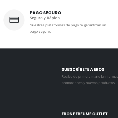
PAGO SEGURO
Seguro y Rápido
Nuestras plataformas de pago te garantizan un
pago seguro.
SUBSCRÍBETE A EROS
Recibe de primera mano la informa
promociones y nuevos productos.
EROS PERFUME OUTLET