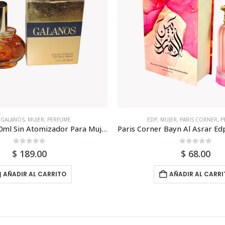
,
GALANOS
,
MUJER
,
PERFUME
EDP
,
MUJER
,
PARIS CORNER
,
P
Galanos Edt 60ml Sin Atomizador Para Mujer
0
out of 5
0
out of 5
$
189.00
$
68.00
AÑADIR AL CARRITO
AÑADIR AL CARRI