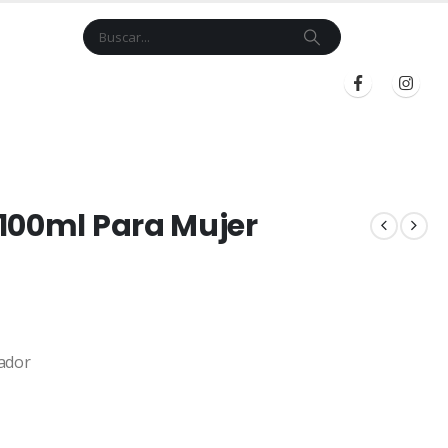
Cart
$
0.00
BLOG
INICIAR SESIÓN
REGISTRARSE
100ml Para Mujer
ador