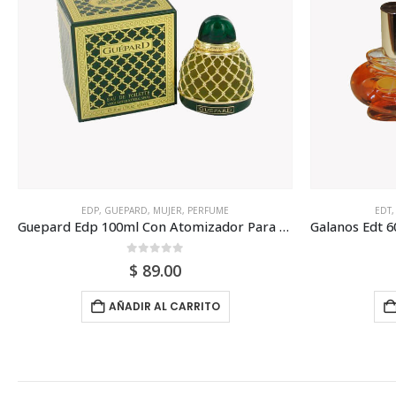
EDP
,
GUEPARD
,
MUJER
,
PERFUME
EDT
Guepard Edp 100ml Con Atomizador Para Mujer
0
out of 5
$
89.00
AÑADIR AL CARRITO