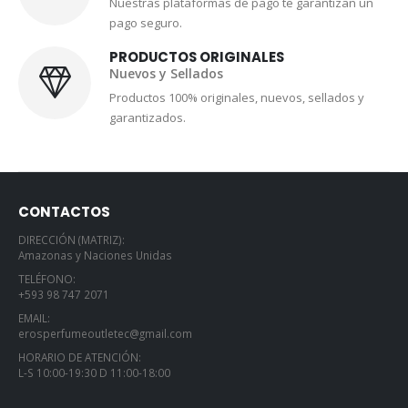
Nuestras plataformas de pago te garantizan un
pago seguro.
PRODUCTOS ORIGINALES
Nuevos y Sellados
Productos 100% originales, nuevos, sellados y
garantizados.
CONTACTOS
DIRECCIÓN (MATRIZ):
Amazonas y Naciones Unidas
TELÉFONO:
+593 98 747 2071
EMAIL:
erosperfumeoutletec@gmail.com
HORARIO DE ATENCIÓN:
L-S 10:00-19:30 D 11:00-18:00