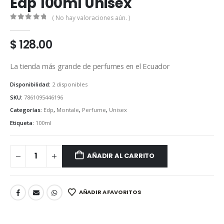
Edp 100ml Unisex
( No hay valoraciones aún. )
0
out of 5
$
128.00
La tienda más grande de perfumes en el Ecuador
Disponibilidad:
2 disponibles
SKU:
7861095446196
Categorías:
Edp
,
Montale
,
Perfume
,
Unisex
Etiqueta:
100ml
AÑADIR AL CARRITO
AÑADIR A FAVORITOS