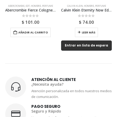
CALVIN KLEIN
,
HOMBRE
,
PERFUME
EDP
,
HOMBRE
,
PEPE JEANS
,
PERFUME
100ml Para Hombre
Calvin Klein Eternity Now Edt 100ml Para Hombre
Pepe Jeans Celebrate Edp 100ml Tester Para Hombre
0
out of 5
0
out of 5
$
74.00
$
55.00
LEER MÁS
AÑADIR AL CARRITO
Entrar en lista de espera
ATENCIÓN AL CLIENTE
¿Necesita ayuda?
Atención personalizada en todos nuestros medios
de comunicación.
PAGO SEGURO
Seguro y Rápido