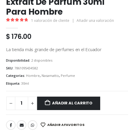
Extrait De Parfum 30ml
Para Hombre
1
valoración de cliente
|
Añadir una valoración
5.00
out of 5
$
176.00
La tienda más grande de perfumes en el Ecuador
Disponibilidad:
2 disponibles
SKU:
7861095434582
Categorías:
Hombre
,
Nasamatto
,
Perfume
Etiqueta:
30ml
AÑADIR AL CARRITO
AÑADIR A FAVORITOS