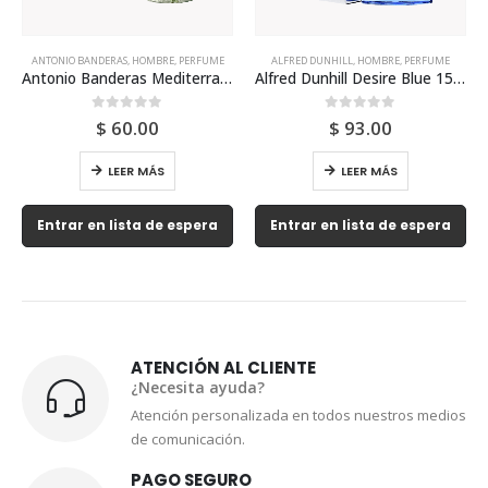
ANTONIO BANDERAS
,
HOMBRE
,
PERFUME
ALFRED DUNHILL
,
HOMBRE
,
PERFUME
Antonio Banderas Mediterraneo 200ml Para Hombre
Alfred Dunhill Desire Blue 150ml Para Hombre
0
out of 5
0
out of 5
$
60.00
$
93.00
LEER MÁS
LEER MÁS
Entrar en lista de espera
Entrar en lista de espera
ATENCIÓN AL CLIENTE
¿Necesita ayuda?
Atención personalizada en todos nuestros medios
de comunicación.
PAGO SEGURO