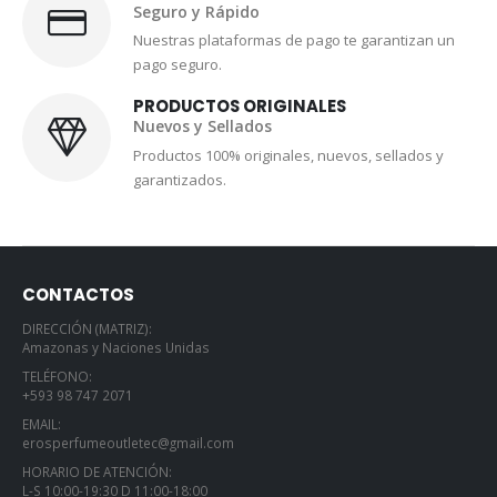
Seguro y Rápido
Nuestras plataformas de pago te garantizan un
pago seguro.
PRODUCTOS ORIGINALES
Nuevos y Sellados
Productos 100% originales, nuevos, sellados y
garantizados.
CONTACTOS
DIRECCIÓN (MATRIZ):
Amazonas y Naciones Unidas
TELÉFONO:
+593 98 747 2071
EMAIL:
erosperfumeoutletec@gmail.com
HORARIO DE ATENCIÓN:
L-S 10:00-19:30 D 11:00-18:00