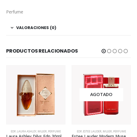
Perfume
VALORACIONES (0)
PRODUCTOS RELACIONADOS
AGOTADO
EDP
,
LAURA ASHLEY
,
MUJER
,
PERFUME
EDP
,
ESTEE LAUDER
,
MUJER
,
PERFUME
Laura Ashley Dilys Edp 30ml Para Mujer
Estee Lauder Modern Muse Le Rouge Gloss Edp 50ml Mujer