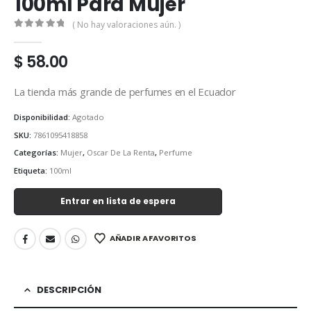
100ml Para Mujer
( No hay valoraciones aún. )
0
out of 5
$
58.00
La tienda más grande de perfumes en el Ecuador
Disponibilidad:
Agotado
SKU:
7861095418858
Categorías:
Mujer
,
Oscar De La Renta
,
Perfume
Etiqueta:
100ml
Entrar en lista de espera
AÑADIR A FAVORITOS
DESCRIPCIÓN