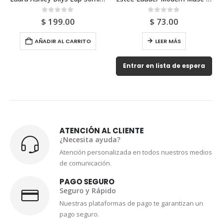
0
out of 5
0
out of 5
$
199.00
$
73.00
AÑADIR AL CARRITO
LEER MÁS
Entrar en lista de espera
ATENCIÓN AL CLIENTE
¿Necesita ayuda?
Atención personalizada en todos nuestros medios
de comunicación.
PAGO SEGURO
Seguro y Rápido
Nuestras plataformas de pago te garantizan un
pago seguro.