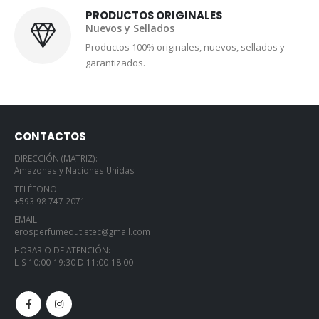
PRODUCTOS ORIGINALES
Nuevos y Sellados
Productos 100% originales, nuevos, sellados y
garantizados.
CONTACTOS
DIRECCIÓN (MATRIZ):
Amazonas y Naciones Unidas
TELÉFONO:
+593 98 747 2071
EMAIL:
erosperfumeoutletec@gmail.com
HORARIO DE ATENCIÓN:
L-S 10:00-19:30 D 11:00-18:00