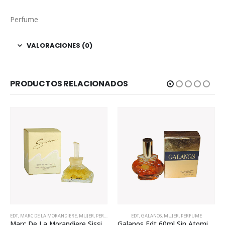
Perfume
VALORACIONES (0)
PRODUCTOS RELACIONADOS
EDT
,
MARC DE LA MORANDIERE
,
MUJER
,
PERFUME
EDT
,
GALANOS
,
MUJER
,
PERFUME
Marc De La Morandiere Sissi Edt 30ml Para Mujer
Galanos Edt 60ml Sin Atomizador Para Mujer