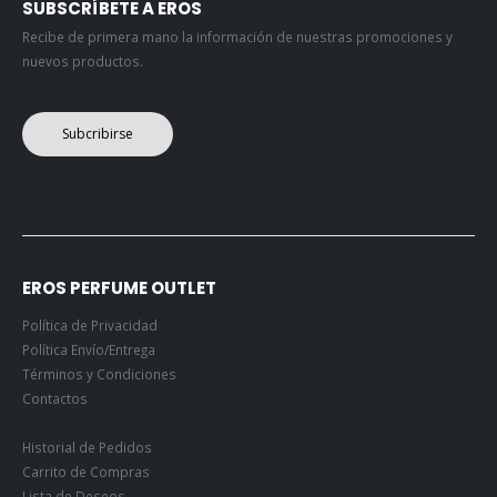
SUBSCRÍBETE A EROS
Recibe de primera mano la información de nuestras promociones y
nuevos productos.
Subcribirse
EROS PERFUME OUTLET
Política de Privacidad
Política Envío/Entrega
Términos y Condiciones
Contactos
Historial de Pedidos
Carrito de Compras
Lista de Deseos