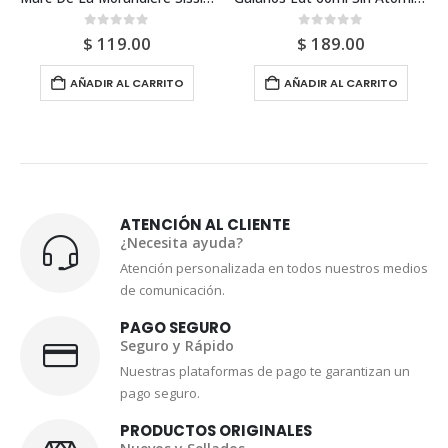
0
out of 5
0
out of 5
$
119.00
$
189.00
AÑADIR AL CARRITO
AÑADIR AL CARRITO
ATENCIÓN AL CLIENTE
¿Necesita ayuda?
Atención personalizada en todos nuestros medios
de comunicación.
PAGO SEGURO
Seguro y Rápido
Nuestras plataformas de pago te garantizan un
pago seguro.
PRODUCTOS ORIGINALES