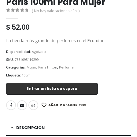
Paris 100ml Para Mujer
( No hay valoraciones aún. )
0
out of 5
$
52.00
La tienda más grande de perfumes en el Ecuador
Disponibilidad:
Agotado
SKU:
7861095419299
Categorías:
Mujer
,
Paris Hilton
,
Perfume
Etiqueta:
100ml
Entrar en lista de espera
AÑADIR A FAVORITOS
DESCRIPCIÓN