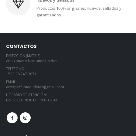
Nuevos y Sellados
Productos 100% originales, nuevos, sellados y
garantizados.
CONTACTOS
DIRECCIÓN (MATRIZ):
Amazonas y Naciones Unidas
TELÉFONO:
+593 98 747 2071
EMAIL:
erosperfumeoutletec@gmail.com
HORARIO DE ATENCIÓN:
L-S 10:00-19:30 D 11:00-18:00