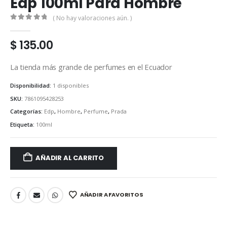
Edp 100ml Para Hombre
( No hay valoraciones aún. )
0
out of 5
$
135.00
La tienda más grande de perfumes en el Ecuador
Disponibilidad:
1 disponibles
SKU:
7861095428253
Categorías:
Edp
,
Hombre
,
Perfume
,
Prada
Etiqueta:
100ml
AÑADIR AL CARRITO
AÑADIR A FAVORITOS