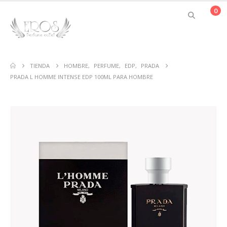
0
TIENDA
HOMBRE
,
PERFUME
,
EDP
,
PRADA
PRADA L HOMME INTENSE EDP 100ML PARA HOMBRE