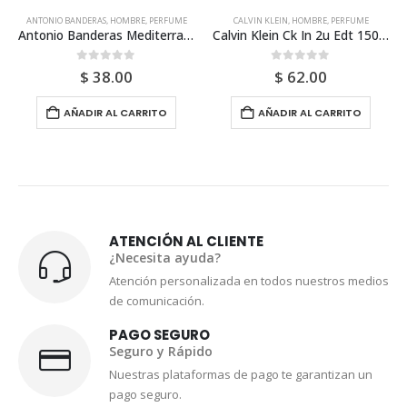
ERAS
,
HOMBRE
,
PERFUME
CALVIN KLEIN
,
HOMBRE
,
PERFUME
ANTONIO BANDERA
Antonio Banderas Mediterraneo 100ml Para Hombre
Calvin Klein Ck In 2u Edt 150ml Para Hombre
out of 5
0
out of 5
0
out
$
38.00
$
62.00
$
5
DIR AL CARRITO
AÑADIR AL CARRITO
AÑADIR
ATENCIÓN AL CLIENTE
¿Necesita ayuda?
Atención personalizada en todos nuestros medios
de comunicación.
PAGO SEGURO
Seguro y Rápido
Nuestras plataformas de pago te garantizan un
pago seguro.