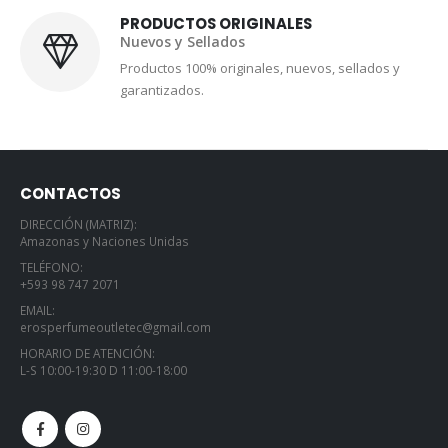
PRODUCTOS ORIGINALES
Nuevos y Sellados
Productos 100% originales, nuevos, sellados y
garantizados.
CONTACTOS
DIRECCIÓN (MATRIZ):
Amazonas y Naciones Unidas
TELÉFONO:
+593 98 747 2071
EMAIL:
erosperfumeoutletec@gmail.com
HORARIO DE ATENCIÓN:
L-S 10:00-19:30 D 11:00-18:00