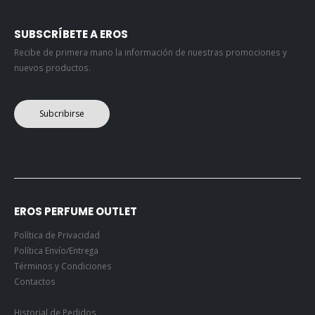
SUBSCRÍBETE A EROS
Recibe de primera mano la información de nuestras promociones y
nuevos productos.
Subcribirse
EROS PERFUME OUTLET
Política de Privacidad
Política Envío/Entrega
Términos y Condiciones
Contactos
Historial de Pedidos