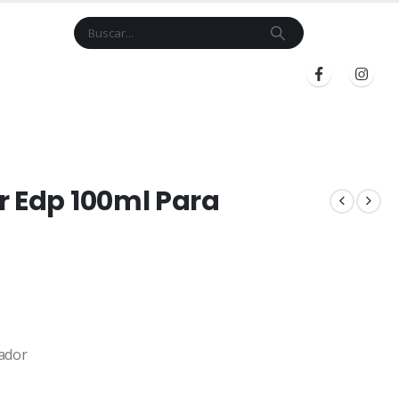
Cart
$
0.00
BLOG
INICIAR SESIÓN
REGISTRARSE
r Edp 100ml Para
ador