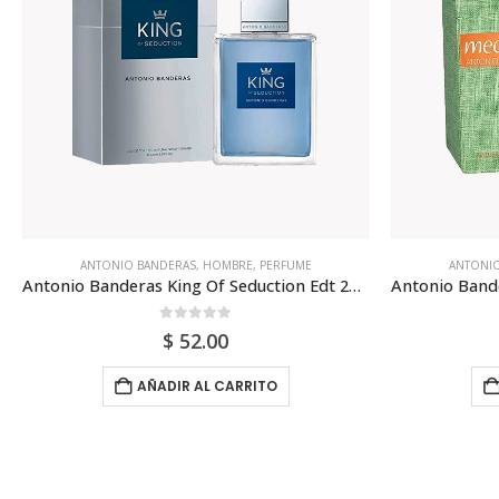
ANTONIO BANDERAS
,
HOMBRE
,
PERFUME
CALV
Antonio Banderas Mediterraneo 100ml Para Hombre
Calvin Kle
0
out of 5
$
38.00
AÑADIR AL CARRITO
Entr