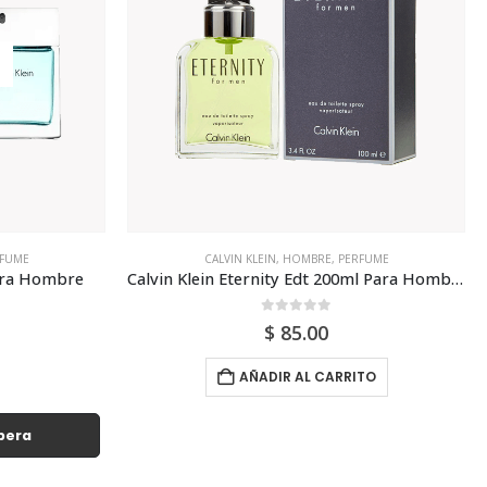
FUME
EDT
,
HOMBRE
,
PERFUME
,
ROCHAS
Calvin Klein Eternity Edt 200ml Para Hombre
Rochas Moustache Edt 75ml Para Hombre
0
out of 5
$
75.00
TO
AÑADIR AL CARRITO