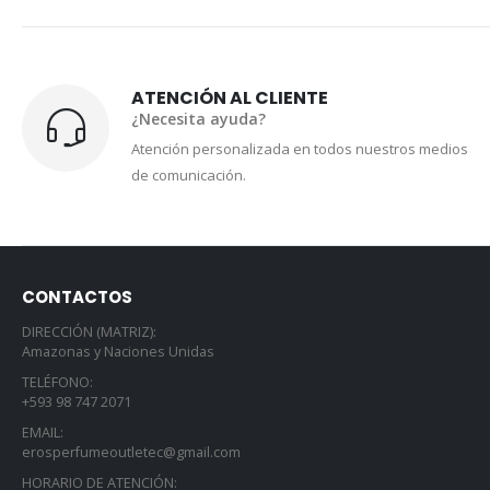
ATENCIÓN AL CLIENTE
¿Necesita ayuda?
Atención personalizada en todos nuestros medios
de comunicación.
CONTACTOS
DIRECCIÓN (MATRIZ):
Amazonas y Naciones Unidas
TELÉFONO:
+593 98 747 2071
EMAIL:
erosperfumeoutletec@gmail.com
HORARIO DE ATENCIÓN: