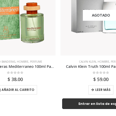
AGOTADO
IN KLEIN
,
HOMBRE
,
PERFUME
CALVIN KLEIN
,
HOMBRE
,
PER
in Truth 100ml Para Hombre
0
out of 5
0
out of 5
$
59.00
$
85.00
LEER MÁS
AÑADIR AL CARRI
ar en lista de espera