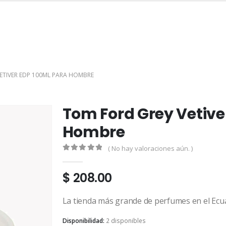
INICIO
TIENDA
MARCAS
CONTACTO
MI CUENTA
ETIVER EDP 100ML PARA HOMBRE
Tom Ford Grey Vetive
Hombre
( No hay valoraciones aún. )
0
out of 5
$
208.00
La tienda más grande de perfumes en el Ecu
Disponibilidad:
2 disponibles