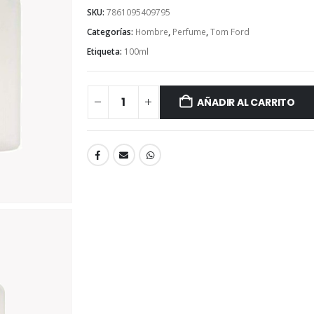
SKU:
7861095409795
Categorías:
Hombre
,
Perfume
,
Tom Ford
Etiqueta:
100ml
AÑADIR AL CARRITO