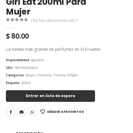
Girl Edt 200ml Para
Mujer
( No hay valoraciones aún. )
0
out of 5
$
80.00
La tienda más grande de perfumes en el Ecuador
Disponibilidad:
Agotado
SKU:
7861095420622
Categorías:
Mujer
,
Perfume
,
Tommy Hilfiger
Etiqueta:
200ml
Entrar en lista de espera
AÑADIR A FAVORITOS