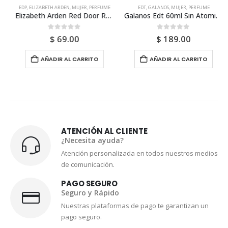
EDP
,
ELIZABETH ARDEN
,
MUJER
,
PERFUME
EDT
,
GALANOS
,
MUJER
,
PERFUME
Elizabeth Arden Red Door Revealed Edp 100ml Para Mujer
Galanos Edt 60ml Sin Atomizador Para Mujer
0
out of 5
0
out of 5
$
69.00
$
189.00
AÑADIR AL CARRITO
AÑADIR AL CARRITO
ATENCIÓN AL CLIENTE
¿Necesita ayuda?
Atención personalizada en todos nuestros medios
de comunicación.
PAGO SEGURO
Seguro y Rápido
Nuestras plataformas de pago te garantizan un
pago seguro.