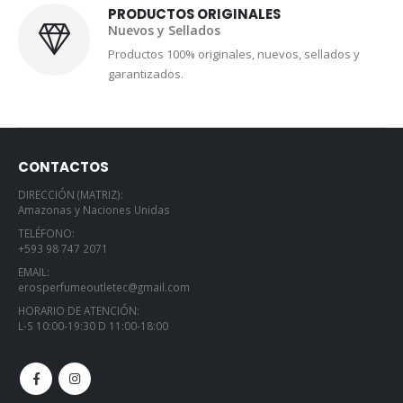
PRODUCTOS ORIGINALES
Nuevos y Sellados
Productos 100% originales, nuevos, sellados y
garantizados.
CONTACTOS
DIRECCIÓN (MATRIZ):
Amazonas y Naciones Unidas
TELÉFONO:
+593 98 747 2071
EMAIL:
erosperfumeoutletec@gmail.com
HORARIO DE ATENCIÓN:
L-S 10:00-19:30 D 11:00-18:00