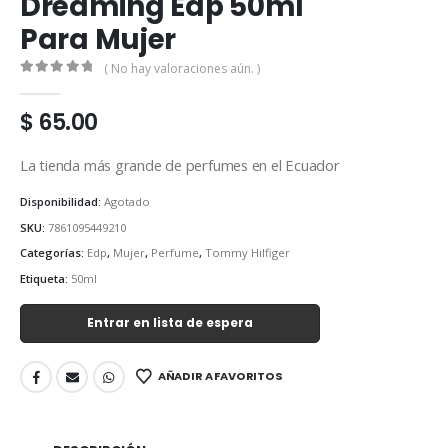
Dreaming Edp 50ml
Para Mujer
( No hay valoraciones aún. )
0
out of 5
$
65.00
La tienda más grande de perfumes en el Ecuador
Disponibilidad:
Agotado
SKU:
7861095449210
Categorías:
Edp
,
Mujer
,
Perfume
,
Tommy Hilfiger
Etiqueta:
50ml
Entrar en lista de espera
AÑADIR A FAVORITOS