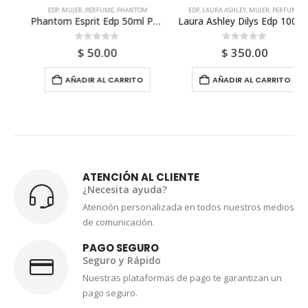
EDP
,
MUJER
,
PERFUME
,
PHANTOM
EDP
,
LAURA ASHLEY
,
MUJER
,
PERFUME
Phantom Esprit Edp 50ml Para Mujer
Laura Ashley Dilys Edp 100ml Sin Atomizador Para Mujer
0
out of 5
0
out of 5
$
50.00
$
350.00
AÑADIR AL CARRITO
AÑADIR AL CARRITO
ATENCIÓN AL CLIENTE
¿Necesita ayuda?
Atención personalizada en todos nuestros medios
de comunicación.
PAGO SEGURO
Seguro y Rápido
Nuestras plataformas de pago te garantizan un
pago seguro.