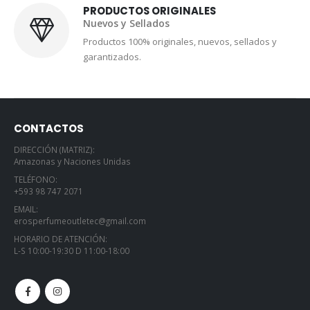
PRODUCTOS ORIGINALES
Nuevos y Sellados
Productos 100% originales, nuevos, sellados y
garantizados.
CONTACTOS
DIRECCIÓN (MATRIZ):
Amazonas y Naciones Unidas
TELÉFONO:
+593 98 747 2071
EMAIL:
erosperfumeoutletec@gmail.com
HORARIO DE ATENCIÓN:
L-S 10:00-19:30 D 11:00-18:00