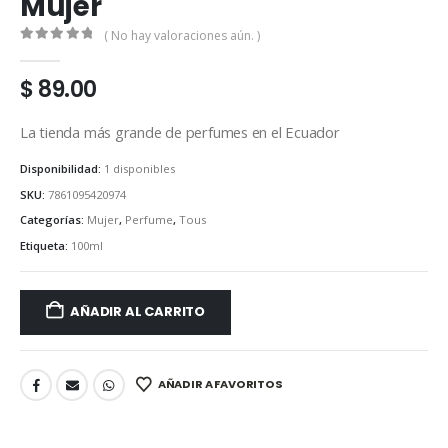
Mujer
( No hay valoraciones aún. )
0
out of 5
$
89.00
La tienda más grande de perfumes en el Ecuador
Disponibilidad:
1 disponibles
SKU:
7861095420974
Categorías:
Mujer
,
Perfume
,
Tous
Etiqueta:
100ml
AÑADIR AL CARRITO
AÑADIR A FAVORITOS