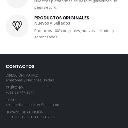
Nuestras plataformas de pago te garantizan un
pago seguro.
PRODUCTOS ORIGINALES
Nuevos y Sellados
Productos 100% originales, nuevos, sellados y
garantizados.
CONTACTOS
DIRECCIÓN (MATRIZ):
Amazonas y Naciones Unidas
TELÉFONO:
+593 98 747 2071
EMAIL:
erosperfumeoutletec@gmail.com
HORARIO DE ATENCIÓN:
L-S 10:00-19:30 D 11:00-18:00