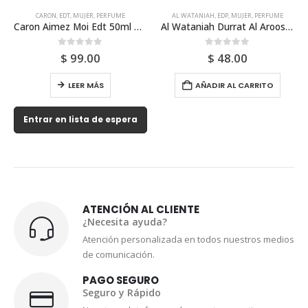
CARON
,
EDT
,
MUJER
,
PERFUME
AL WATANIAH
,
EDP
,
MUJER
,
PERFUME
Caron Aimez Moi Edt 50ml Para Mujer
Al Wataniah Durrat Al Aroos Edp 85ml Para Mujer
0
out of 5
0
out of 5
$
99.00
$
48.00
LEER MÁS
AÑADIR AL CARRITO
Entrar en lista de espera
ATENCIÓN AL CLIENTE
¿Necesita ayuda?
Atención personalizada en todos nuestros medios
de comunicación.
PAGO SEGURO
Seguro y Rápido