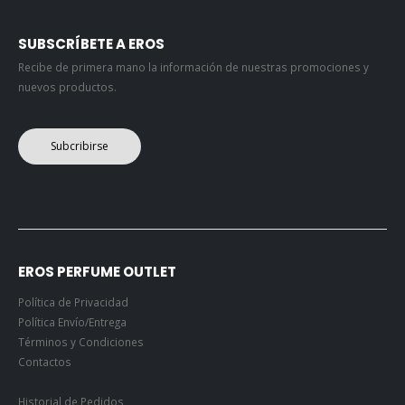
SUBSCRÍBETE A EROS
Recibe de primera mano la información de nuestras promociones y
nuevos productos.
Subcribirse
EROS PERFUME OUTLET
Política de Privacidad
Política Envío/Entrega
Términos y Condiciones
Contactos
Historial de Pedidos