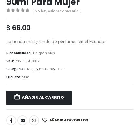
90ml Para Mujer
( No hay valoraciones aún. )
0
out of 5
$
66.00
La tienda más grande de perfumes en el Ecuador
Disponibilidad:
1 disponibles
SKU:
7861095420837
Categorías:
Mujer
,
Perfume
,
Tous
Etiqueta:
90ml
AÑADIR AL CARRITO
AÑADIR A FAVORITOS