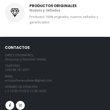
PRODUCTOS ORIGINALES
Nuevos y Sellados
Productos 100% originales, nuevos, sellados y
garantizados.
CONTACTOS
DIRECCIÓN (MATRIZ):
Amazonas y Naciones Unidas
TELÉFONO:
+593 98 747 2071
EMAIL:
erosperfumeoutletec@gmail.com
HORARIO DE ATENCIÓN:
L-S 10:00-19:30 D 11:00-18:00