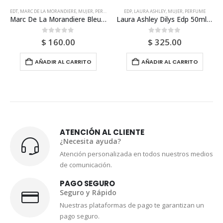
EDT
,
MARC DE LA MORANDIERE
,
MUJER
,
PERFUME
EDP
,
LAURA ASHLEY
,
MUJER
,
PERFUME
Marc De La Morandiere Bleu De Chine Edt 100ml Para Mujer
Laura Ashley Dilys Edp 50ml Sin Atomizador Para Mujer
0
out of 5
0
out of 5
$
160.00
$
325.00
AÑADIR AL CARRITO
AÑADIR AL CARRITO
ATENCIÓN AL CLIENTE
¿Necesita ayuda?
Atención personalizada en todos nuestros medios
de comunicación.
PAGO SEGURO
Seguro y Rápido
Nuestras plataformas de pago te garantizan un
pago seguro.