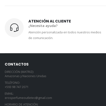
ATENCIÓN AL CLIENTE
¿Necesita ayuda?
Atención personalizada en todos nuestros medios
de comunicación.
CONTACTOS
DIRECCIÓN (MATRIZ):
Amazonas y Naciones Unidas
TELÉFONO:
+593 98 747 2071
EMAIL:
erosperfumeoutletec@gmail.com
HORARIO DE ATENCIÓN: