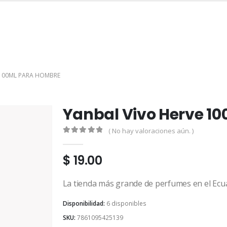
INICIO
TIENDA
MARCAS
CONTACTO
MI CUENTA
 100ML PARA HOMBRE
Yanbal Vivo Herve 1
( No hay valoraciones aún. )
0
out of 5
$
19.00
La tienda más grande de perfumes en el Ecu
Disponibilidad:
6 disponibles
SKU:
7861095425139