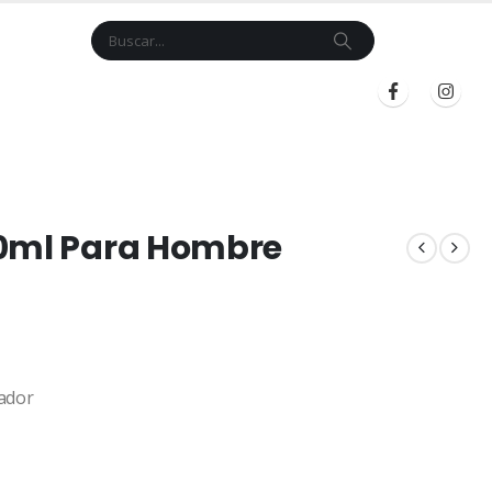
Cart
$
0.00
BLOG
INICIAR SESIÓN
REGISTRARSE
00ml Para Hombre
ador