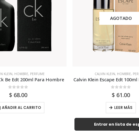
AGOTADO
IN KLEIN
,
HOMBRE
,
PERFUME
CALVIN KLEIN
,
HOMBRE
,
PER
 Escape Edt 100ml Para Hombre
Calvin Klein Euphoria 100ml
0
out of 5
0
out of 5
$
61.00
$
63.00
LEER MÁS
AÑADIR AL CARRI
ar en lista de espera