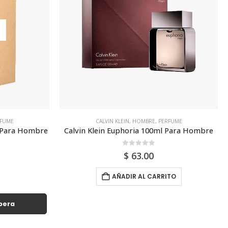
FUME
ANTONIO BANDERAS
,
HOMBRE
,
PERFUME
 Para Hombre
Antonio Banderas King Of Seduction Edt 100ml Para Hombre
0
out of 5
$
45.00
TO
AÑADIR AL CARRITO